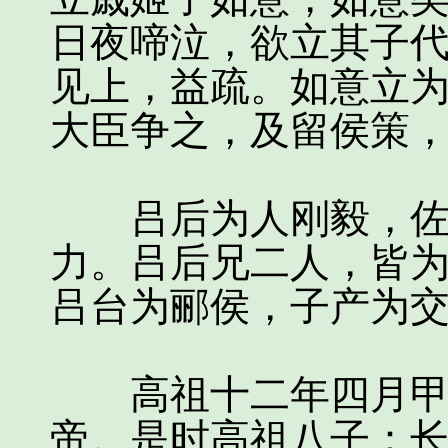
日夜啼泣，欲立其子
见上，益疏。如意立
大臣争之，及留侯策
吕后为人刚毅，佐高
力。吕后兄二人，皆
吕台为郦侯，子产为
高祖十二年四月甲辰
帝。是时高祖八子：