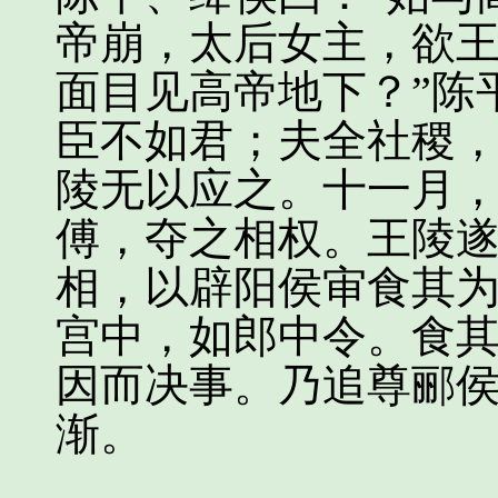
帝崩，太后女主，欲
面目见高帝地下？”陈
臣不如君；夫全社稷，
陵无以应之。十一月
傅，夺之相权。王陵
相，以辟阳侯审食其
宫中，如郎中令。食
因而决事。乃追尊郦
渐。