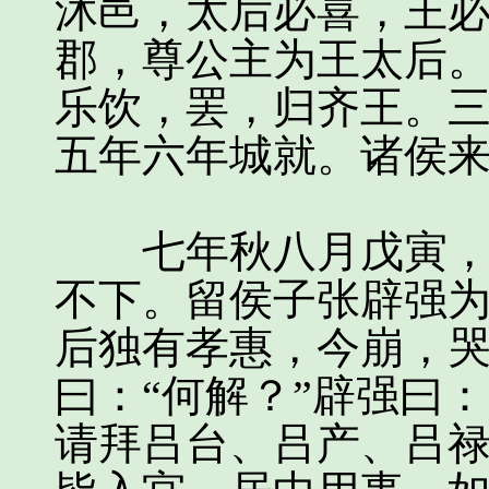
沐邑，太后必喜，王必
郡，尊公主为王太后
乐饮，罢，归齐王。
五年六年城就。诸侯
七年秋八月戊寅，孝
不下。留侯子张辟强为
后独有孝惠，今崩，哭
曰：“何解？”辟强曰
请拜吕台、吕产、吕