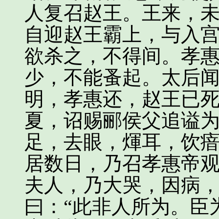
人复召赵王。王来，
自迎赵王霸上，与入
欲杀之，不得间。孝
少，不能蚤起。太后
明，孝惠还，赵王已
夏，诏赐郦侯父追谥
足，去眼，煇耳，饮瘖
居数日，乃召孝惠帝
夫人，乃大哭，因病
曰：“此非人所为。臣