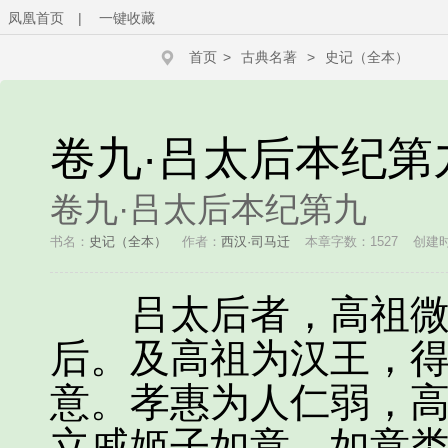
凤凰首页
|
一键收藏
首页
>
古典名著
>
史记（全本）
卷九·吕太后本纪第
卷九·吕太后本纪第九
书名：
史记（全本）
作者：
西汉·司马迁
本章字数：1527
创建时间
吕太后者，高祖微时
后。及高祖为汉王，
意。孝惠为人仁弱，
立戚姬子如意，如意