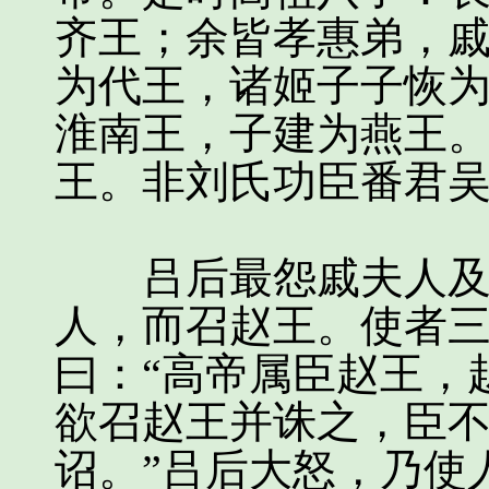
齐王；余皆孝惠弟，
为代王，诸姬子子恢
淮南王，子建为燕王
王。非刘氏功臣番君
吕后最怨戚夫人及其
人，而召赵王。使者
曰：“高帝属臣赵王，
欲召赵王并诛之，臣
诏。”吕后大怒，乃使