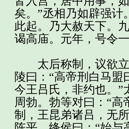
皆入宫，居中用事，
矣。”丞相乃如辟强计
此起。乃大赦天下。
谒高庙。元年，号令
太后称制，议欲立诸
陵曰：“高帝刑白马盟
今王吕氏，非约也。”
周勃。勃等对曰：“高
制，王昆弟诸吕，无所
陈平、绛侯曰：“始与