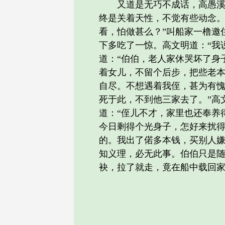
又道是无巧不成话，高愚溪正
终是关着天性，不觉有些动念。
看，怕做甚么？”叫船家一橹邀
下多吃了一惊。高文明道：“我
道：“伯伯，老人家休哭坏了身
着女儿，不留个后步，把些老
自尽。不想遇着我侄，甚为有愧
死于此，不到他三家去了。”高
道：“侄儿不才，家里也还奉养
今日剩得个光身子，怎好来扰得
的。我出了偌多本钱，买别人嫌
知义理，必无此事。伯伯只是随
袂，拉了就走，竟在船中载回