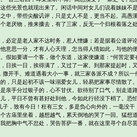
，这些光景也就现出来了。闲话中间对女儿们说着姊妹不
劝之中，带些尖酸讥评，只是丈人不是，更当不起。高愚
做个老厌物，推来攮去，有了三家，反无一个归根着落之
必定是老人家不达时务，惹人憎嫌；若是据着公道评论
贴他意思一分，才有人心天理，怎当得人情如此，与他的
。假如要请一个客，做个东道，这家便嫌道：“何苦定要
，日挨一日，挨得满了，又过了一家。到那家提起时，又
，撒开手。难道遇着大小一事，就三家各派不成？所以一
位的，只是起初不该一味溺爱女儿，轻易把家事尽情散了
又是亲手分过银子的，心不甘伏。欲待别了口气，别走道
侄儿，平日不曾有甚好处到他，今如此行径没下梢了。恐
儿子，致有今日！枉有三女，多是负心向外的，一毫没干
个古庙里坐着，越想越气，累天倒地的哭了一回。猛想道
我把胸中气不忿处，哭告菩萨一番，就在这里寻个自尽罢