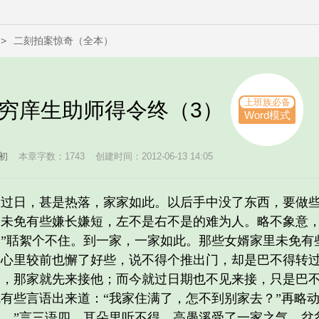
>
二刻拍案惊奇（全本）
上班族必备
 穷庠生助师得令终（3）
Word模式
初
本章字数：1743
创建时间：2012-06-13 14:05
日，甚是热落，家家如此。以后手中没了东西，要做些
未免有些嫌长嫌短，左不是右不是的难为人。略不象意，
”聒絮个不住。到一家，一家如此。那些女婿家里未免有
，心里较前也懈了好些，说不得个推出门，却是巴不得转
期，那家就先来接他；而今就过日期也不见来接，只是巴
有些言语出来道：“我家住满了，怎不到别家去？”再略动
。”言三语四，耳朵里听不得。高愚溪受了一家之气，忿