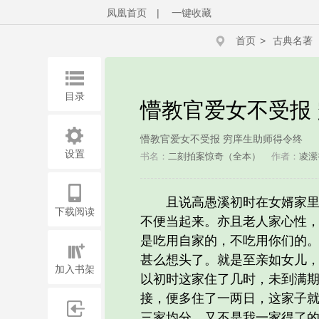
凤凰首页
|
一键收藏
首页
>
古典名著
目录
懵教官爱女不受报
懵教官爱女不受报 穷庠生助师得令终
设置
书名：
二刻拍案惊奇（全本）
作者：
凌潆
且说高愚溪初时在女婿家里过
下载阅读
不便当起来。亦且老人家心性，
是吃用自家的，不吃用你们的。
甚么想头了。就是至亲如女儿
加入书架
以初时这家住了几时，未到满
接，便多住了一两日，这家子就
三家均分，又不是我一家得了的