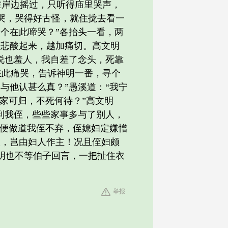
岸边摇过，只听得庙里哭声，
哭，哭得好古怪，就住拢去看一
个在此啼哭？”各抬头一看，两
里悲酸起来，越加痛切。高文明
说也羞人，我自差了念头，死靠
在此痛哭，告诉神明一番，寻个
与他认甚么真？”愚溪道：“我宁
无家可归，不死何待？”高文明
到我侄，些些家事多与了别人，
“便做道我侄不弃，侄媳妇定嫌憎
汉，岂由妇人作主！况且侄妇颇
明也不等伯子回言，一把扯住衣
举报