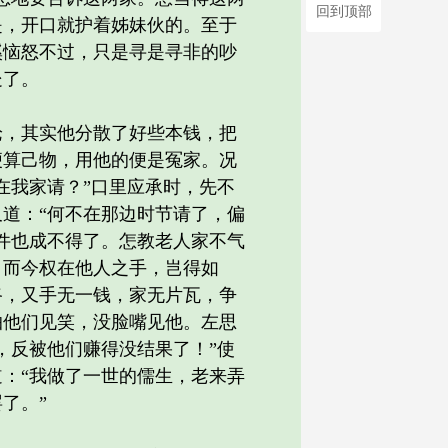
回到顶部
是，开口就护着姊妹伙的。至于
溪恼怒不过，只是寻是寻非的吵
处了。
，其实他分散了好些本钱，把
便算己物，用他的便是冤家。况
在我家请？”口里应承时，先不
道：“何不在那边时节请了，偏
件也成不得了。怎教老人家不气
。而今权在他人之手，岂得如
路，又手无一钱，家无片瓦，争
怕他们见笑，没脸嘴见他。左思
，反被他们赚得没结果了！”使
：“我做了一世的儒生，老来弄
了。”