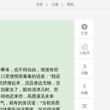
登录
|
注册
|
帮助
打赏
小程序
事体，也不得自由，渐渐有些
后翻
口里便恨恨毒毒的说道：“我还
些厌倦起来，况且身边无物，没
过别家去了，眼前清净几时。所
前翻
不得他迟来些，高愚溪见未来
气，就有的发话道：“当初东西
忿地要告诉这两家。怎当得这两