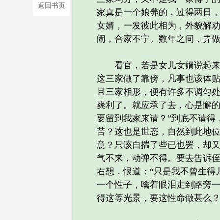
返回书页
家真是一个娘养的，过得两日
女婿，一发彼此相为，外貌解
闹，合家不宁。数年之间，弄
看官，若是女儿女婿说起来，
这三家做了靠傍，凡事也该体
且三家相形，便有许多不调匀处
爽利了。就应承了去，心是懈的
要留到我家来请？”到底不请得
苦？这也是世态，自然到此地
意？只该自揣了些已也罢，却
气不来，动弹不得。要去告诉
右想，恨道：“只是我不曾生得
一个性子，噙着眼泪走到路旁一
得这等光景，要这性命做甚么？