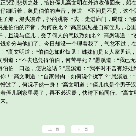
哭到悲切之处，恰好侄儿高文明在外边收债回来，船在
仔细听着，象是伯伯的声音，便道：“不问是不是，这个
住了船，船头凑岸，扑的跳将上去，走进庙门，喝道：“那
说是伯伯的声音，为何在此？”高愚溪见是自家侄儿，心
子，且说与侄儿，受了何人的气以致如此？”高愚溪道：“
本钱多分与他们了。今日却没一个理着我了，气忿不过，
！”高文明道：“伯伯怎如此短见！姊妹们是女人家见识，
文明道：“不去也凭得伯伯，何苦寻死？”愚溪道：“我已
得伯伯一口起，怎说这话？”愚溪道：“我平时不曾有好处
你！”高文明道：“自家骨肉，如何说个扰字？”愚溪道：
憎过了，何况孑然一身！”高文明道：“侄儿也是个男子
着侄儿到家里罢了，再不必迟疑，快请下船同行。”高文
家来。
上一页
下一页