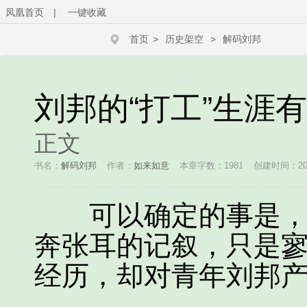
凤凰首页
|
一键收藏
首页
>
历史架空
>
解码刘邦
刘邦的“打工”生涯
正文
书名：
解码刘邦
作者：
如来如意
本章字数：1981
创建时间：2013
可以确定的事是，尽
奔张耳的记叙，只是
经历，却对青年刘邦