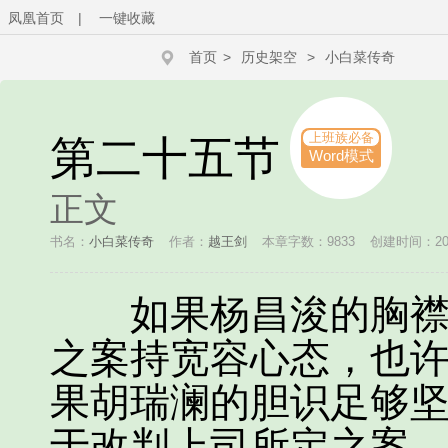
凤凰首页
|
一键收藏
首页
>
历史架空
>
小白菜传奇
上班族必备
第二十五节
Word模式
正文
书名：
小白菜传奇
作者：
越王剑
本章字数：9833
创建时间：2013
如果杨昌浚的胸襟够
之案持宽容心态，也
果胡瑞澜的胆识足够
于改判上司所定之案