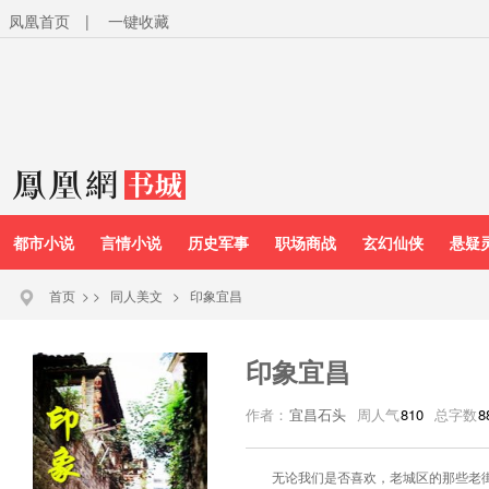
凤凰首页
|
一键收藏
都市小说
言情小说
历史军事
职场商战
玄幻仙侠
悬疑
首页
>
>
同人美文
>
印象宜昌
印象宜昌
作者：
宜昌石头
周人气
810
总字数
8
无论我们是否喜欢，老城区的那些老