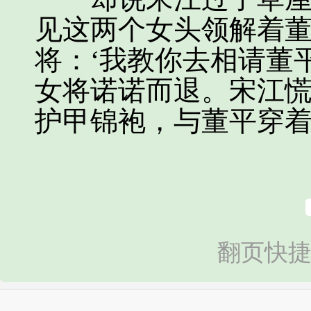
见这两个女头领解着
将：‘我教你去相请董
女将诺诺而退。宋江
护甲锦袍，与董平穿
翻页快捷