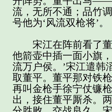
开阵势。董平出马—
流，无所不通；品竹
号他为‘风流双枪将’。
宋江在阵前看了董平
他箭壶中插一面小旗，
流万户侯。’宋江遣韩
取董平。董平那对铁
再叫金枪手徐宁仗镰
出，接住董平厮杀。
分胜败。交战良久，