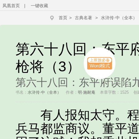
凤凰首页
|
一键收藏
首页
>
古典名著
>
水浒传·中（全本）
第六十八回：东平
上班族必备
枪将（3）
Word模式
第六十八回：东平府误陷九
书名：
水浒传·中（全本）
作者：
明·施耐庵
本章字数：1525
创建
有人报知太守。程万
兵马都监商议。董平道