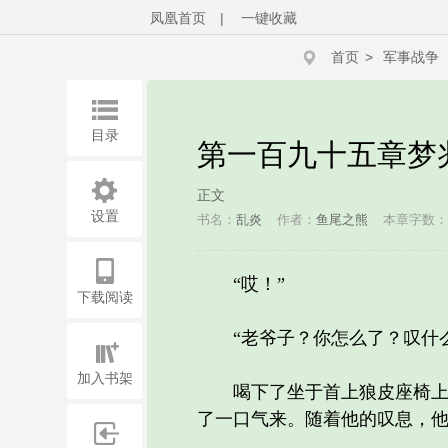
凤凰首页
|
一键收藏
首页
>
军事战争
目录
第一百九十五章梦
正文
设置
书名：
乱炎
作者：
鱼尾之熊
本章字数：3
“哎！”
下载阅读
“老爷子？你怎么了？叹什么
加入书架
喝下了坐于首上狼皮座椅上，
了一口气来。随着他的叹息，