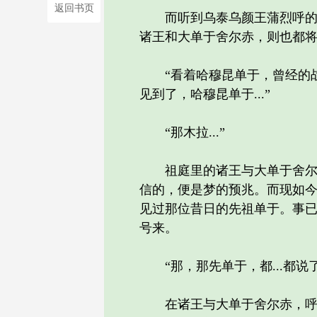
返回书页
而听到乌泰乌颜王蒲烈呼的叹
诸王和大单于舍尔赤，则也都
“看着哈穆昆单于，曾经的战刀.
见到了，哈穆昆单于...”
“那木拉...”
祖庭里的诸王与大单于舍尔赤
信的，便是梦的预兆。而现如
见过那位昔日的先祖单于。事
号来。
“那，那先单于，都...都说
在诸王与大单于舍尔赤，呼了