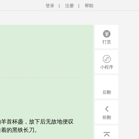
登录
|
注册
|
帮助
打赏
小程序
后翻
前翻
羊首杯盏，放下后无故地便叹
挂着的黑铁长刀。