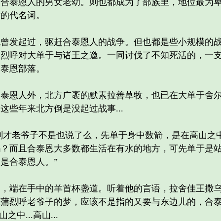
泰恩人的男女老幼。则也都成为了部族里，地位最为卑
隶的代名词。
发起过，驱赶合泰恩人的战争。但也都是些小规模的战
蒲烈呼对大单于与诸王之邀。一同讨伐了不知死活的，一
合泰恩部落。
恩人外，北方广袤的默素拉善草牧，也已在大单于舍尔
些年来北方倒是没起过战事...
刚才老爷子不是也说了么，先单于身中数箭，是在高山之中
？而且合泰恩大多数都生活在有水的地方，可先单于是站在
是合泰恩人。”
端在手中的羊首杯盏道。听着他的言语，拉舍佳王撒乌
王蒲烈呼老爷子的梦，应该不是指的又要与东边儿的，合
中...高山...