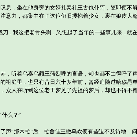
息，坐在他身旁的女婿扎泰礼王古也仆阿，随即便不解
将注意力，都集中在了这位仍旧搂抱着少女，裹在狼皮大
..我这把老骨头啊...又想起了当年的一些事儿来...就在
，听着乌泰乌颜王蒲烈呼的言语，却也都不由得呼了声“
今的祖庭里，也只有昔日六十多年前，曾经追随过哈穆昆
已，众人在听到这位老王梦见了先祖的梦后，却也不得不
了什么？”
声“那木拉”后。拉舍佳王撒乌欢便有些迫不及待地，问