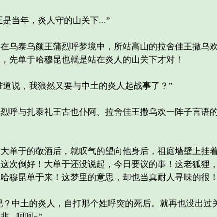
是当年，炎人守的山关下...”
乌泰乌颜王蒲烈呼梦境中，所站高山的拉舍佳王撒乌欢
是，先单于哈穆昆也就是站在炎人的山关下才对！
难道说，我狼然又要与中土的炎人起战事了？”
呼与扎泰礼王古也仆阿、拉舍佳王撒乌欢一阵子言语的
单于的敬酒后，就叹气的望向他身后，祖庭墙壁上挂着
，这次倒好！大单于还没说起，今日要议的事！这老狐狸
的哈穆昆单于来！这梦里的意思，却也当真耐人寻味的很
吧？中土的炎人，自打那个姓呼突的死后。就再也没出过
..呵呵~”