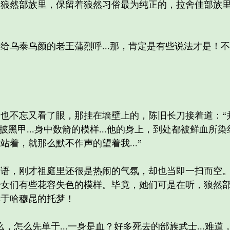
为狼然部族里，保留着狼然习俗最为纯正的，拉舍佳部族
乌泰乌颜的老王蒲烈呼...那，肯定是有些说法才是！
忘又看了眼，那挂在墙壁上的，陈旧长刀接着道：“并没
身披黑甲...身中数箭的模样...他的身上，到处都被鲜血
着，就那么默不作声的望着我...”
，刚才祖庭里还很是热闹的气氛，却也当即一扫而空。
少女们有些花容失色的模样。毕竟，她们可是在听，狼然
单于哈穆昆的托梦！
么先单于...一身是血？好多死去的部族武士...难道，