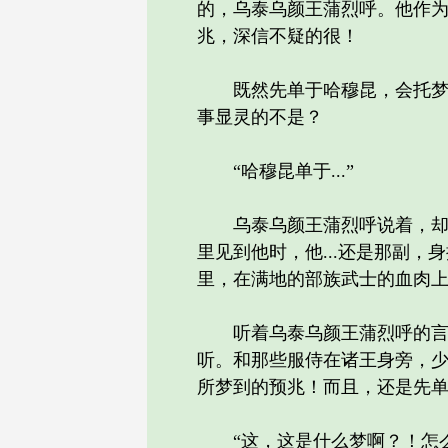
的，乌泰乌颜王蒲烈呼。他作
兆，深信不疑的很！
既然先单于哈穆昆，会托梦给
事显灵的不是？
“哈穆昆单于...”
乌泰乌颜王蒲烈呼说着，却也不
里见到他时，他...还是那副，
里，在满地的部族武士的血肉上站
听着乌泰乌颜王蒲烈呼的言语
听。和那些服侍在诸王身旁，
所梦到的预兆！而且，还是先
“这，这是什么梦啊？！怎么，怎