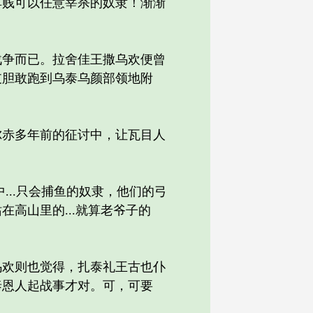
贱可以任意宰杀的奴隶！渐渐
争而已。拉舍佳王撒乌欢便曾
支胆敢跑到乌泰乌颜部领地附
赤多年前的征讨中，让瓦目人
...只会捕鱼的奴隶，他们的弓
高山里的...就算老爷子的
欢则也觉得，扎泰礼王古也仆
泰恩人起战事才对。可，可要