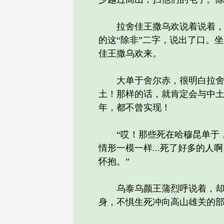
拉舍佳王撒乌欢说着说着，却
的这“除非”二字，说出了口。
佳王撒乌欢来。
大单于舍尔赤，很明白拉舍佳王
土！那样的话，就肯定会与中土
年，都不曾实现！
“哎！那些死在哈穆昆单于，身
情形一模一样...死了好多的人
怀抱。”
乌泰乌颜王蒲烈呼说着，却也
身，不惧生死冲向高山雄关的