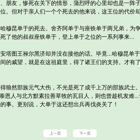
朋友，惨死在关下的情形，蒲烈呼的心里却也是一阵子
王位。但对于亲人们一个个死去的他来说，这王位的代价
穆昆单于的死去。舍齐阿单于与座铁单于两兄弟，为争
死了他的叔叔座铁单于，登上单于之位的一系列事来...
塔图王禄尔黑济却并没在接他的话。毕竟...哈穆昆单
族间的威望，就是在这祖庭里，得了诸王们的支持。才有
狼然部族元气大伤，不光是死了成千上万的部族武士。
合泰恩人与北方默素拉善草牧的瓦目人，则也曾趁机发难..
关的事。更别说，大单于这还想出兵再伐炎关了！
上一页
下一页