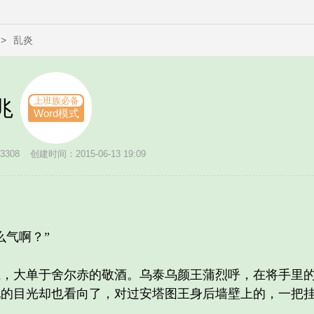
>
乱炎
上班族必备
兆
Word模式
308
创建时间：2015-06-13 19:09
气啊？”
大单于舍尔赤的敬酒。乌泰乌颜王蒲烈呼，在将手里的
他的目光却也看向了，对过安塔图王身后墙壁上的，一把