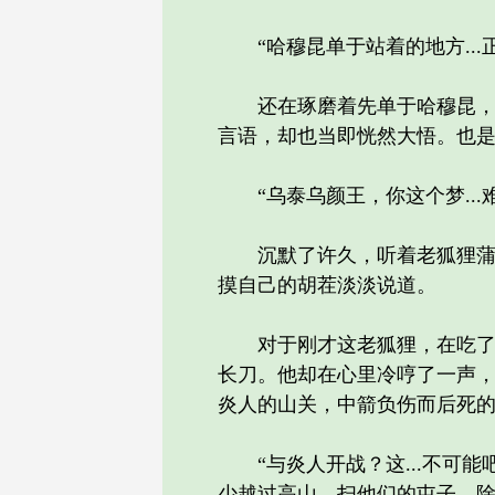
“哈穆昆单于站着的地方...正
还在琢磨着先单于哈穆昆，在
言语，却也当即恍然大悟。也
“乌泰乌颜王，你这个梦...
沉默了许久，听着老狐狸蒲烈
摸自己的胡茬淡淡说道。
对于刚才这老狐狸，在吃了大
长刀。他却在心里冷哼了一声
炎人的山关，中箭负伤而后死
“与炎人开战？这...不可能
少越过高山，扫他们的屯子。除非.