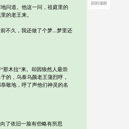
回到顶部
地问道。他这一问，祖庭里的
氅里的老王来。
前不久，我还做了个梦...梦里还
那木拉”来。却因狼然人最崇
单于的，乌泰乌颜老王蒲烈呼，
都恭敬地，呼了声他们神灵的名
向了依旧一脸有些略有所思