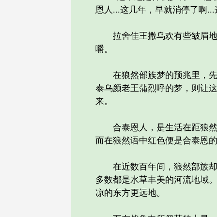
恩人...这几年，早就消停了啊...这
拉舍佳王撒乌欢有些皱眉地说
嚼。
在狼然部族梦的预兆里，先祖
泰乌颜老王蒲烈呼的梦，则让
来。
合泰恩人，是生活在距狼然部
而在狼然语中红色便是合泰恩
在近数百年间，狼然部族却是
多数都是水草丰美的河流地域
凉的东方更远地。