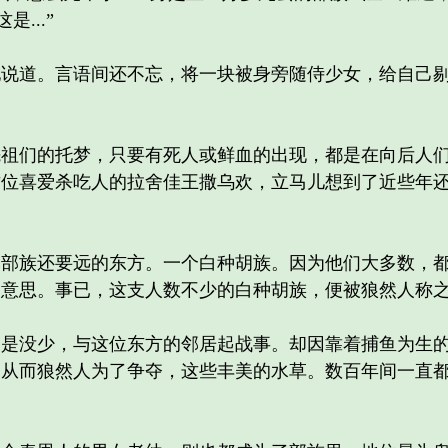
是...”
道。言语间还不忘，将一块被身旁随侍少女，给自己剔
们的托梦，只要有死人或鲜血的出现，都是在向后人们
这位喜爱杀吃人的拉舍佳王撒乌欢，立马儿想到了近些年
族还要远的东方。一个白种胡族。因为他们大多数，都
的意思。事已，这支人数不少的白种胡族，便被狼然人称
没少，与这位东方的邻居起战事。却因靠着捕鱼为生的
。从而狼然人为了争夺，这些丰美的水草。数百年间一直