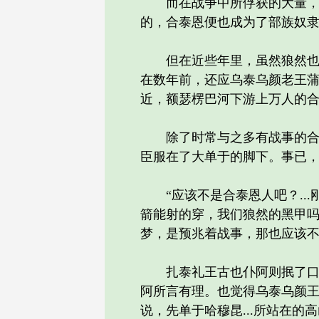
而在战争中所俘获的大量，合
的，合泰恩便也成为了部族奴
但在近些年里，虽然狼然也曾
在数年前，还应乌泰乌颜老王
近，额瑟楞巴河下游上万人的
除了时常与之多有战事的合泰
臣服在了大单于的脚下。事已，这
“应该不是合泰恩人吧？...
箭能射的穿，我们狼然的黑甲吗
梦，是预兆着战事，那也应该不
扎泰礼王古也仆阿则抿了口，
阿所言有理。也觉得乌泰乌颜
说，先单于哈穆昆...所站在的高山之