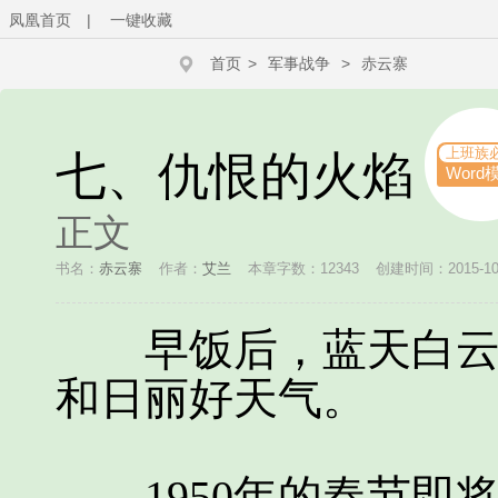
凤凰首页
|
一键收藏
首页
>
军事战争
>
赤云寨
上班族
七、仇恨的火焰
Word
正文
书名：
赤云寨
作者：
艾兰
本章字数：12343
创建时间：2015-10-1
早饭后，蓝天白云，
和日丽好天气。
1950年的春节即