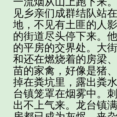
一流烟从山上跑下来
见乡亲们成群结队站
地，不见有土匪的人
的街道尽头停下来。
的平房的交界处。大
和还在燃烧着的房梁
苗的家禽，好像是猪
掉在粪坑里，露出粪
台镇笼罩在烟雾中。
出不上气来。龙台镇
房都已成为灰烬，夹