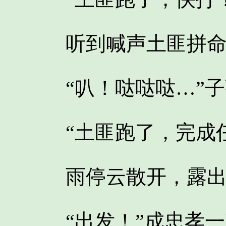
听到喊声土匪拼命
“叭！哒哒哒…”子
“土匪跑了，完成任
雨停云散开，露出
“出发！”成忠孝一