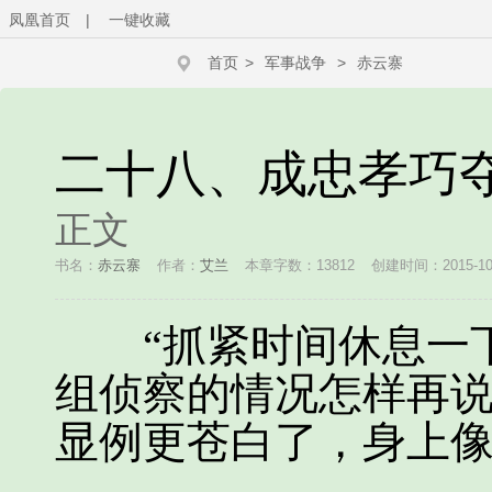
凤凰首页
|
一键收藏
首页
>
军事战争
>
赤云寨
二十八、成忠孝巧夺
正文
书名：
赤云寨
作者：
艾兰
本章字数：13812
创建时间：2015-10-1
“抓紧时间休息一下
组侦察的情况怎样再说
显例更苍白了，身上