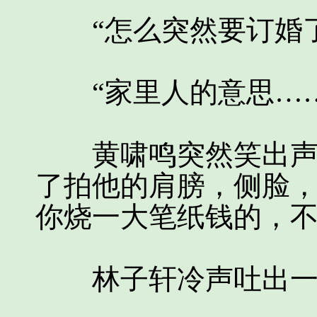
“怎么突然要订婚了
“家里人的意思……
黄啸鸣突然笑出声来
了拍他的肩膀，侧脸，
你烧一大笔纸钱的，不
林子轩冷声吐出一个