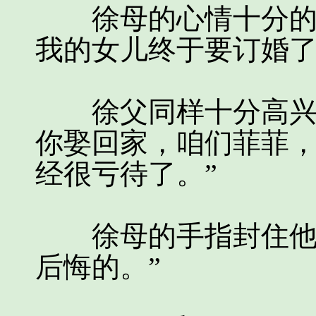
徐母的心情十分的好
我的女儿终于要订婚了
徐父同样十分高兴，
你娶回家，咱们菲菲
经很亏待了。”
徐母的手指封住他的
后悔的。”