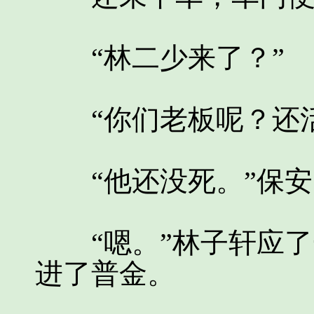
“林二少来了？”
“你们老板呢？还活
“他还没死。”保安
“嗯。”林子轩应了
进了普金。