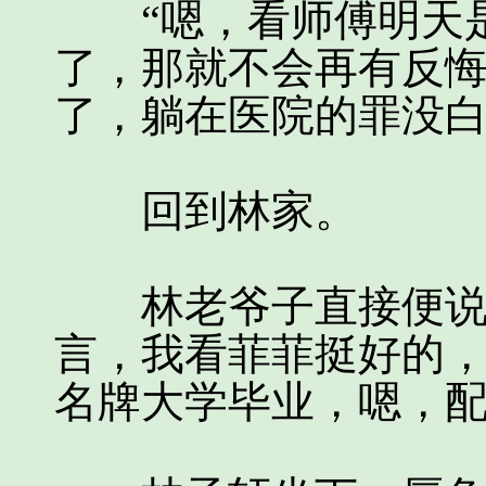
“嗯，看师傅明天是
了，那就不会再有反
了，躺在医院的罪没白
回到林家。
林老爷子直接便说，
言，我看菲菲挺好的
名牌大学毕业，嗯，配