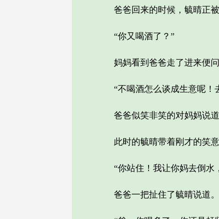
爸爸回来的时候，毓晴正被
“你又喝酒了？”
妈妈看到爸爸走了进来便问
“不喝酒怎么谈成生意呢！去
爸爸似笑非笑的对妈妈说道
此时的毓晴带着刚才的笑意回
“你站住！我让你妈去倒水，
爸爸一把扯住了毓晴说道