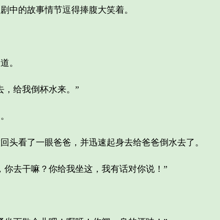
剧中的故事情节逗得捧腹大笑着。
道。
，给我倒杯水来。”
。
头看了一眼爸爸，并迅速起身去给爸爸倒水去了。
你去干嘛？你给我坐这，我有话对你说！”
。