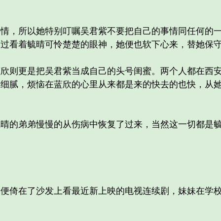
，所以她特别叮嘱吴君紫不要把自己的事情同任何的一
不过看着毓晴可怜楚楚的眼神，她便也软下心来，替她保
则更是把吴君紫当成自己的头号闺蜜。两个人都在西安
般细腻，烦恼在蓝欣的心里从来都是来的快去的也快，从
的弟弟慢慢的从伤病中恢复了过来，当然这一切都是毓
。
倚在了沙发上看最近新上映的电视连续剧，妹妹在学校