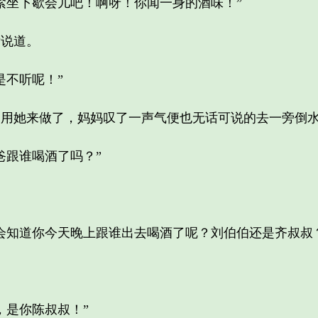
坐下歇会儿吧！啊呀！你闻一身的酒味！”
说道。
不听呢！”
她来做了，妈妈叹了一声气便也无话可说的去一旁倒
跟谁喝酒了吗？”
知道你今天晚上跟谁出去喝酒了呢？刘伯伯还是齐叔叔
是你陈叔叔！”