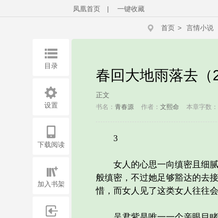
凤凰首页
|
一键收藏
首页
>
言情小说
目录
春回大地雨落去（
正文
设置
书名：
青春源
作者：
文熙命
本章字数：9
3
下载阅读
女人的心思一向缜密且细腻，
般缜密，不过她足够豁达的去
加入书架
惜，而女人见了这类女人往往
吴君紫是唯一一个亲眼目睹那