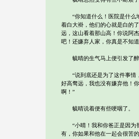
“你知道什么！医院是什么地
着白大褂，他们的心就是白的
远，这山看着那山高！你说阿
吧！还嫌弃人家，你真是不知道
毓晴的生气马上便引发了醉
“说到底还是为了这件事情，
好高骛远，我也没有嫌弃他！
啊！”
毓晴说着便有些哽咽了。
“小晴！我和你爸正是因为替
有，你如果和他在一起会很苦