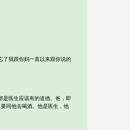
忘了我跟你妈一直以来跟你说的
那是医生应该有的道德。爸，即
又要同他去喝酒。他是医生，他