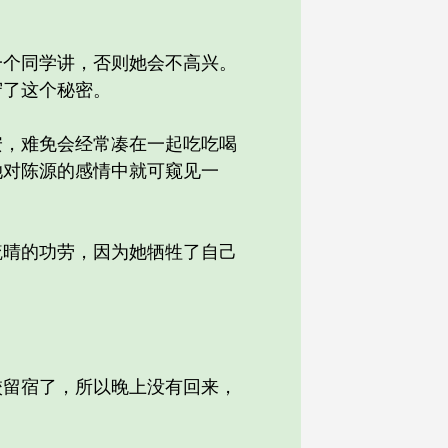
个同学讲，否则她会不高兴。
守了这个秘密。
，难免会经常凑在一起吃吃喝
她对陈源的感情中就可窥见一
晴的功劳，因为她牺牲了自己
留宿了，所以晚上没有回来，