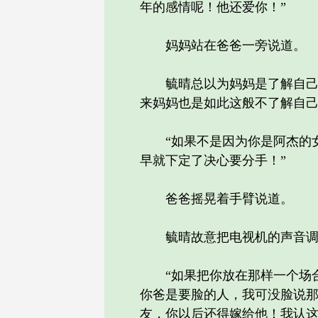
年的感情呢！他还爱你！”
妈妈站在爸爸一旁说道。
毓晴总以为妈妈是了解自己的
来妈妈也是如此这般不了解自
“如果不是因为你是阿杰的女
早就下定了决心要分手！”
爸爸摇晃着手臂说道。
毓晴故意把电视机的声音调大
“如果把你放在那样一个场合
你爸是要脸的人，我可没脸说
友，你以后还得嫁给他！我认这