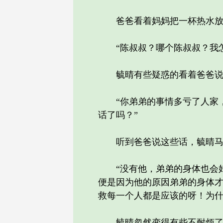
爸爸看着妈妈把一杯热水放
“陈叔叔？哪个陈叔叔？我怎
毓晴有些疑惑的看着爸爸说
“你弟弟的事情多亏了人家，
话了吗？”
听到爸爸说这些话，毓晴马上
“没有他，弟弟的身体也会好
便是因为他的原因弟弟的身体
救每一个人都是应该的呀！为什
毓晴忽然变得有些不耐烦了，