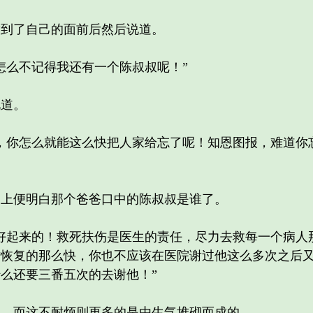
到了自己的面前后然后说道。
么不记得我还有一个陈叔叔呢！”
道。
你怎么就能这么快把人家给忘了呢！知恩图报，难道你
便明白那个爸爸口中的陈叔叔是谁了。
起来的！救死扶伤是医生的责任，尽力去救每一个病人
才恢复的那么快，你也不应该在医院谢过他这么多次之后
么还要三番五次的去谢他！”
而这不耐烦则更多的是由生气堆砌而成的。