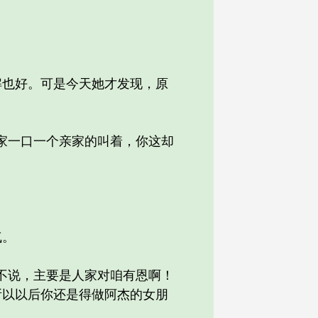
也好。可是今天她才发现，原
家一口一个亲家的叫着，你这却
气。
不说，主要是人家对咱有恩啊！
所以以后你还是得做阿杰的女朋