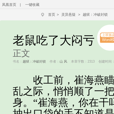
凤凰首页
|
一键收藏
首页
>
灵异悬疑
>
越狱：冲破封锁
上班族
老鼠吃了大闷亏
Word
正文
书名：
越狱：冲破封锁
作者：
山 风
本章字数：2313
创建时间：20
收工前，崔海燕瞄准
乱之际，悄悄顺了一
身。“崔海燕，你在干
抽出口袋的手不知道