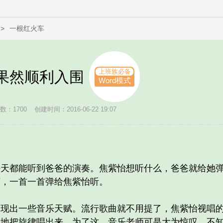
>
一根红火车
上班族必备
果然顺利入围
Word模式
数：1700
创建时间：2016-06-22 19:07
都能听到爸爸的演奏。焦紫怡想听什么，爸爸就给她弹
烦，一首一首弹给焦紫怡听。
出一些音乐天赋。流行歌曲就不用提了，焦紫怡视唱的
差地把旋律唱出来。为了这，音乐老师可是大为惊叹，不