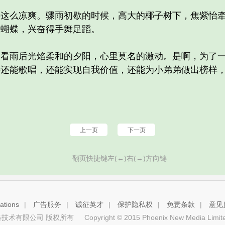
么凉爽。骤雨初歇的时候，高大的椰子树下，焦紫怡牵
的蝴蝶，兴奋得手舞足蹈。
雨后光焰柔和的夕阳，心里莫名的激动。是啊，为了一
要还能歌唱，还能实现自我价值，还能为小弟弟做出榜样
上一页
下一页
翻页快捷键左(←)右(→)方向键
tions
|
广告服务
|
诚征英才
|
保护隐私权
|
免责条款
|
意见
技术有限公司 版权所有
Copyright © 2015 Phoenix New Media Limited