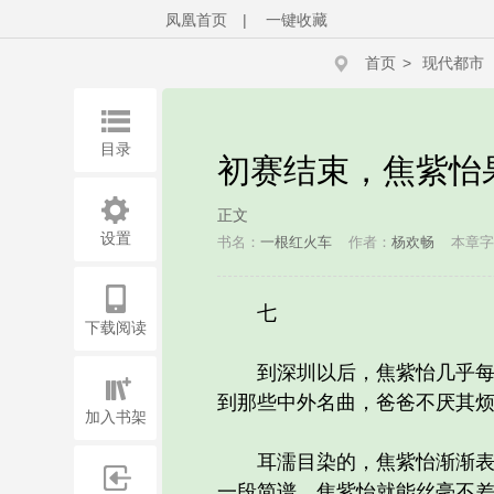
凤凰首页
|
一键收藏
首页
>
现代都市
目录
初赛结束，焦紫怡
正文
设置
书名：
一根红火车
作者：
杨欢畅
本章字
七
下载阅读
到深圳以后，焦紫怡几乎每天
到那些中外名曲，爸爸不厌其
加入书架
耳濡目染的，焦紫怡渐渐表现
一段简谱，焦紫怡就能丝毫不