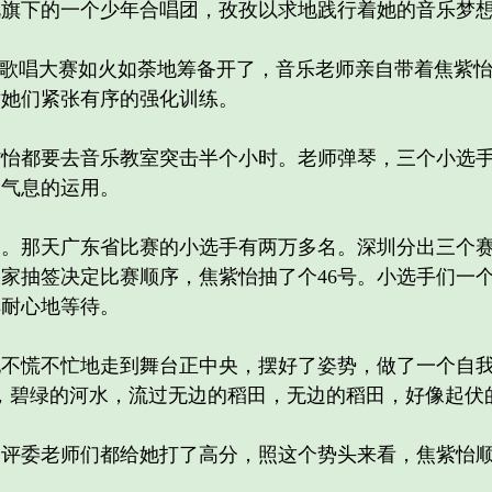
视旗下的一个少年合唱团，孜孜以求地践行着她的音乐梦
歌唱大赛如火如荼地筹备开了，音乐老师亲自带着焦紫怡
对她们紧张有序的强化训练。
都要去音乐教室突击半个小时。老师弹琴，三个小选手
习气息的运用。
那天广东省比赛的小选手有两万多名。深圳分出三个赛
家抽签决定比赛顺序，焦紫怡抽了个46号。小选手们一
排耐心地等待。
慌不忙地走到舞台正中央，摆好了姿势，做了一个自我
，碧绿的河水，流过无边的稻田，无边的稻田，好像起伏
委老师们都给她打了高分，照这个势头来看，焦紫怡顺