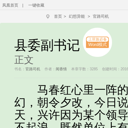
凤凰首页
|
一键收藏
首页
>
幻想异能
>
官路司机
上班族必备
县委副书记
Word模式
正文
书名：
官路司机
作者：
闻香情
本章字数：3285
创建时间：2016-0
马春红心里一阵的发
幻，朝令夕改，今日
天，兴许因为某个领
不起浪，既然单位上