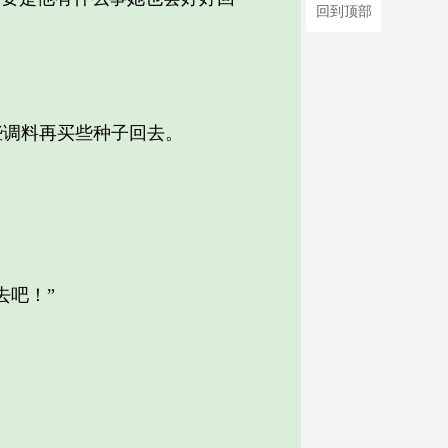
回到顶部
调料再买些种子回去。
吧！”