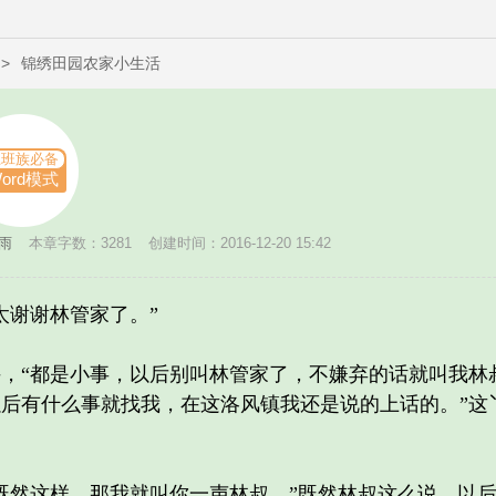
>
锦绣田园农家小生活
上班族必备
ord模式
雨
本章字数：3281
创建时间：2016-12-20 15:42
谢谢林管家了。”
“都是小事，以后别叫林管家了，不嫌弃的话就叫我林
后有什么事就找我，在这洛风镇我还是说的上话的。”这
然这样，那我就叫你一声林叔。”既然林叔这么说，以后