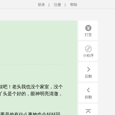
登录
|
注册
|
帮助
打赏
小程序
后翻
叔吧！老头我也没个家室，没个
丫头是个好的，眼神明亮清澈，
前翻
要是他有什么事她也会好好回