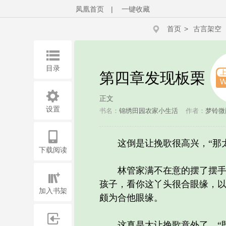
凤凰首页
|
一键收藏
首页
>
古言架空
目录
第四章发现板栗
W
正文
设置
书名：
锦绣田园农家小生活
作者：
梦铃微
这倒是让挽歌很高兴，“那太
下载阅读
林管家满不在意的摆了摆手，
孩子，看你这丫头很合眼缘，以
加入书架
颇为合他眼缘。
这真是太让挽歌意外了，“既