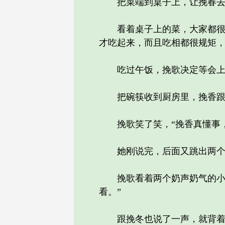
把菜端到桌子上，让挽春去
看着桌子上的菜，大家都很高
才吃起来，而且吃相都很规矩
吃过午饭，挽歌决定等会上山
把碗筷收到厨房里，挽香跟在
挽歌笑了笑，“挽香真懂事，
她刚说完，后面又跳出两个小
挽歌看着两个奶声奶气的小家
看。”
跟挽冬也说了一声，就背着背