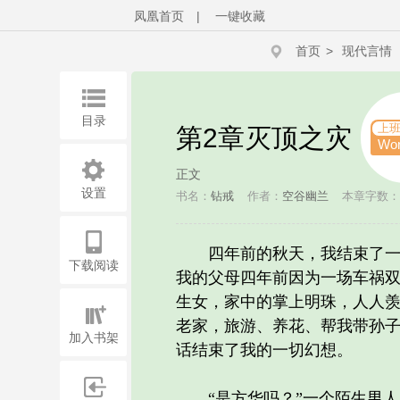
凤凰首页
|
一键收藏
首页
>
现代言情
目录
上
第2章灭顶之灾
Wo
正文
设置
书名：
钻戒
作者：
空谷幽兰
本章字数：2
四年前的秋天，我结束了一家
下载阅读
我的父母四年前因为一场车祸
生女，家中的掌上明珠，人人
老家，旅游、养花、帮我带孙
加入书架
话结束了我的一切幻想。
“是方华吗？”一个陌生男人