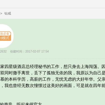
>
钻戒
班族必备
rd模式
632
创建时间：2017-02-07 17:54
四星级酒店总经理秘书的工作，想只身去上海闯荡。因
双双同时撒手离世，丢下了孤独无依的我，我原以为自己
羡慕的本科学历，高薪的工作，无忧无虑的大好年华。父
子，我也曾经无数次憧憬过这美好的画面，可是就在四年
的声音，听起来很官方。