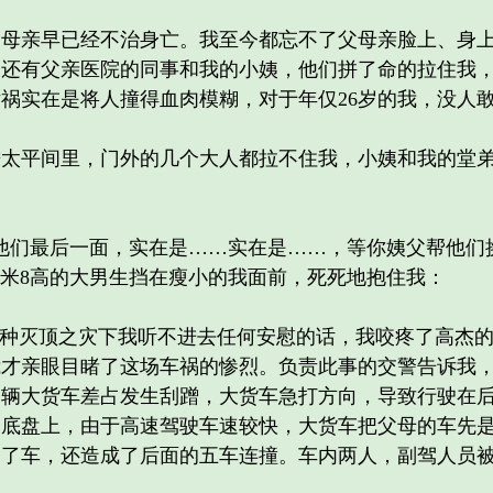
亲早已经不治身亡。我至今都忘不了父母亲脸上、身上
的还有父亲医院的同事和我的小姨，他们拼了命的拉住我
祸实在是将人撞得血肉模糊，对于年仅26岁的我，没人
平间里，门外的几个大人都拉不住我，小姨和我的堂弟
们最后一面，实在是……实在是……，等你姨父帮他们
1米8高的大男生挡在瘦小的我面前，死死地抱住我：
种灭顶之灾下我听不进去任何安慰的话，我咬疼了高杰的
我才亲眼目睹了这场车祸的惨烈。负责此事的交警告诉我
辆大货车差占发生刮蹭，大货车急打方向，导致行驶在后面
的底盘上，由于高速驾驶车速较快，大货车把父母的车先
翻了车，还造成了后面的五车连撞。车内两人，副驾人员