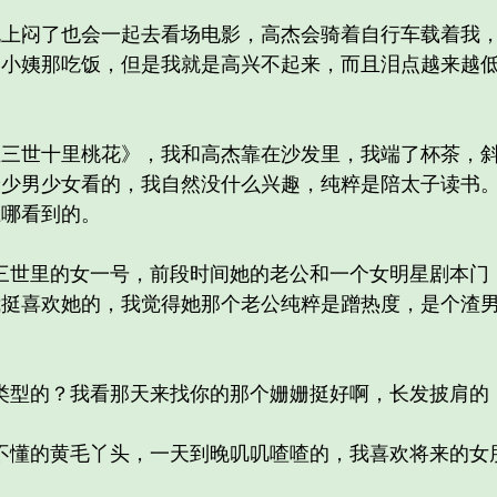
闷了也会一起去看场电影，高杰会骑着自行车载着我，
回小姨那吃饭，但是我就是高兴不起来，而且泪点越来越
世十里桃花》，我和高杰靠在沙发里，我端了杯茶，斜
给少男少女看的，我自然没什么兴趣，纯粹是陪太子读书
上哪看到的。
世里的女一号，前段时间她的老公和一个女明星剧本门
我挺喜欢她的，我觉得她那个老公纯粹是蹭热度，是个渣
型的？我看那天来找你的那个姗姗挺好啊，长发披肩的，
懂的黄毛丫头，一天到晚叽叽喳喳的，我喜欢将来的女