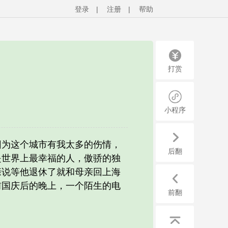
登录
|
注册
|
帮助
打赏
小程序
为这个城市有我太多的伤情，
后翻
是世界上最幸福的人，傲骄的独
亲说等他退休了就和母亲回上海
前国庆后的晚上，一个陌生的电
前翻