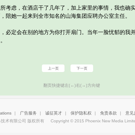
考虑，在酒店干了几年了，加上家里的事情，我也确实
下，陪她一起来到全市知名的山海集团应聘办公室主任。
必定会在别的地方为你打开扇门。当年一脸忧郁的我并
门。
上一页
下一页
翻页快捷键左(←)右(→)方向键
tions
|
广告服务
|
诚征英才
|
保护隐私权
|
免责条款
|
意见
技术有限公司 版权所有
Copyright © 2015 Phoenix New Media Limited