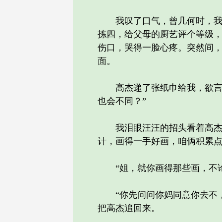
我叹了口气，曾几何时，我在
拣四，给父母的厨艺评个等级
伤口，哭得一脸心疼。突然间
面。
高杰递了张纸巾给我，欲言又
也会不同？”
我泪眼汪汪的招头看着高杰，
计，画得一手好画，咱俩积累点
“姐，就你画得那些画，不论
“你先问问你妈同意你去不，
把高杰追回来。