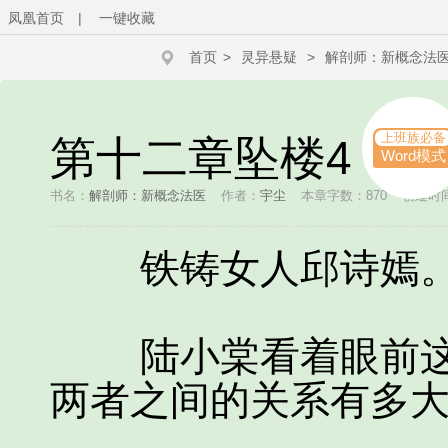
凤凰首页
|
一键收藏
首页
>
灵异悬疑
>
解剖师：新概念法
上班族必备
第十二章坠楼4
Word模式
书名：
解剖师：新概念法医
作者：
宇尘
本章字数：870
创建时间：
铁铸女人邱诗嫣
陆小棠看着眼前这
两者之间的关系有多