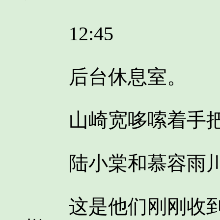
12:45
后台休息室。
山崎宽哆嗦着手把D
陆小棠和慕容雨川
这是他们刚刚收到