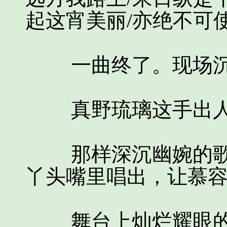
起这宵美丽/亦绝不可
一曲终了。现场沉
真野琉璃这手出人
那样深沉幽婉的歌
丫头嘴里唱出，让慕
舞台上灿烂耀眼的