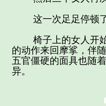
这一次足足停顿了
椅子上的女人开始
的动作来回摩挲，伴
五官僵硬的面具也随
异。