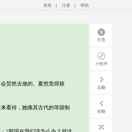
登录
|
注册
|
帮助
打赏
小程序
会贸然去做的。夏然觉得烦
后翻
来看待，她痛其古代的等级制
前翻
：“那现在我们该怎么办？就这