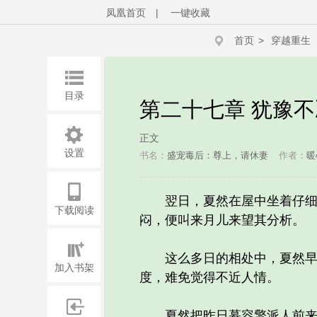
凤凰首页
|
一键收藏
首页
>
穿越重生
目录
第二十七章 犹豫不
正文
设置
书名：
盛宠毒后：尊上，请休妻
作者：
暖
翌日，夏然在屋中坐着仔细思
下载阅读
闷，便叫来月儿来望其分析。
这么多日的相处中，夏然早就
加入书架
度，难免觉得不近人情。
夏然把昨日慕容擎派人前来传