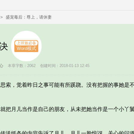
>
盛宠毒后：尊上，请休妻
上班族必备
决
Word模式
心
本章字数：2062
创建时间：2018-01-13 12:45
索，觉着昨日之事可能有所蹊跷。没有把握的事她是不
把月儿当作是自己的朋友，从未把她当作是一个小丫鬟
送纸条的内容告诉了月儿，月儿一脸惊讶。关心的问道