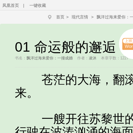
凤凰首页
|
一键收藏
首页
>
现代言情
>
飘洋过海来爱你：
上班
01 命运般的邂逅
Wo
书名：
飘洋过海来爱你：一撞成婚
作者：
凌沐
本章字数：1227
苍茫的大海，翻滚
来。
一艘开往苏黎世的豪
行驶在波涛汹涌的海