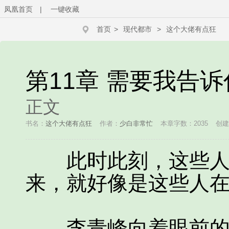
凤凰首页
|
一键收藏
首页
>
现代都市
>
这个大佬有点狂
第11章 需要我告
正文
书名：
这个大佬有点狂
作者：
少白非常忙
本章字数：2035
创建时
此时此刻，这些人开
来，就好像是这些人
李青峰向着眼前的郑