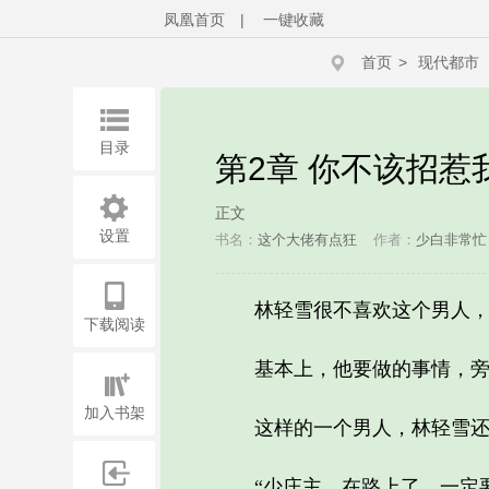
凤凰首页
|
一键收藏
首页
>
现代都市
目录
第2章 你不该招惹
正文
设置
书名：
这个大佬有点狂
作者：
少白非常忙
林轻雪很不喜欢这个男人，虽
下载阅读
基本上，他要做的事情，旁边
加入书架
这样的一个男人，林轻雪还不
“少庄主，在路上了，一定要