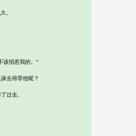
么久。
该招惹我的。”
谈去得罪他呢？
了过去。