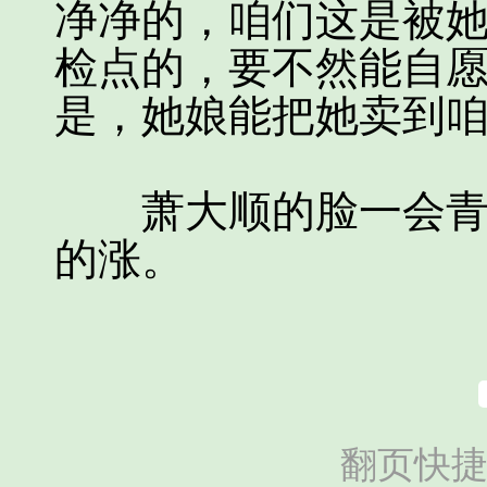
净净的，咱们这是被
检点的，要不然能自
是，她娘能把她卖到咱
萧大顺的脸一会青一
的涨。
翻页快捷