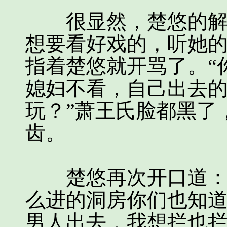
很显然，楚悠的解释
想要看好戏的，听她
指着楚悠就开骂了。“
媳妇不看，自己出去
玩？”萧王氏脸都黑了
齿。
楚悠再次开口道：“
么进的洞房你们也知
男人出去，我想拦也拦