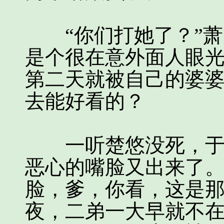
“你们打她了？”萧
是个很在意外面人眼
第二天就被自己的婆
去能好看的？
一听楚悠没死，于秀
恶心的嘴脸又出来了。
脸，爹，你看，这是
夜，二弟一大早就不