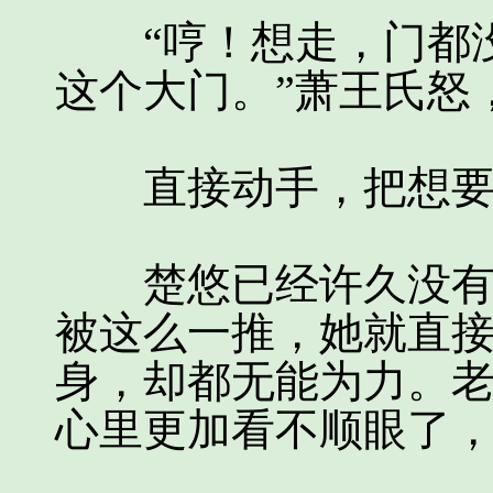
“哼！想走，门都没
这个大门。”萧王氏怒
直接动手，把想要出
楚悠已经许久没有吃
被这么一推，她就直
身，却都无能为力。
心里更加看不顺眼了