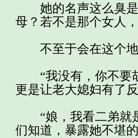
她的名声这么臭是怎
母？若不是那个女人
不至于会在这个地
“我没有，你不要胡
更是让老大媳妇有了
“娘，我看二弟就是
们知道，暴露她不堪的