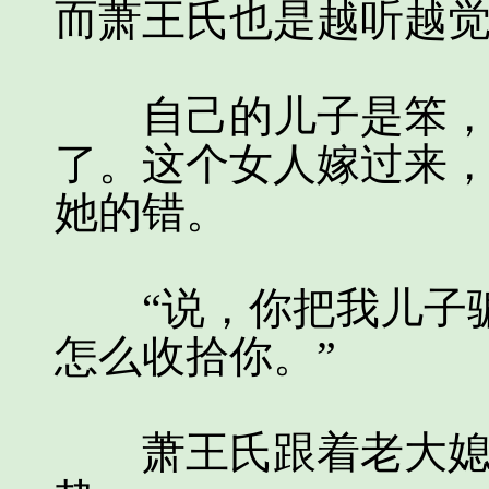
而萧王氏也是越听越
自己的儿子是笨，可
了。这个女人嫁过来
她的错。
“说，你把我儿子骗
怎么收拾你。”
萧王氏跟着老大媳妇