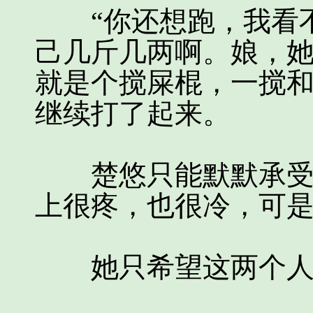
“你还想跑，我看不
己几斤几两啊。娘，她
就是个搅屎棍，一搅
继续打了起来。
楚悠只能默默承受，
上很疼，也很冷，可
她只希望这两个人