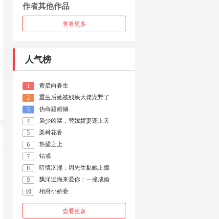
作者其他作品
查看更多
人气榜
黄檗向春生
1
重生后她被残疾大佬宠野了
2
伪命题婚姻
3
枭少凶猛，替嫁娇妻宠上天
4
栗树花香
5
热望之上
6
钻戒
7
暗情汹涌：周先生黏她上瘾
8
飘洋过海来爱你：一撞成婚
9
相府小娇妾
10
查看更多