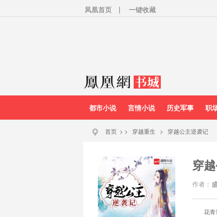
凤凰首页
|
一键收藏
都市小说
言情小说
历史军事
职
首页
>
>
穿越重生
>
穿越公主逆袭记
穿越
作者：
花青