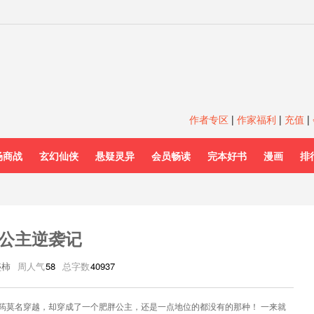
作者专区
|
作家福利
|
充值
|
场商战
玄幻仙侠
悬疑灵异
会员畅读
完本好书
漫画
排
公主逆袭记
盛柿
周人气
58
总字数
40937
筠莫名穿越，却穿成了一个肥胖公主，还是一点地位的都没有的那种！ 一来就