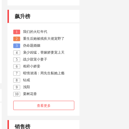
飙升榜
我们的火红年代
1
重生后她被残疾大佬宠野了
2
伪命题婚姻
3
枭少凶猛，替嫁娇妻宠上天
4
战少甜宠小妻子
5
相府小娇妾
6
暗情汹涌：周先生黏她上瘾
7
钻戒
8
浅阳
9
栗树花香
10
查看更多
销售榜