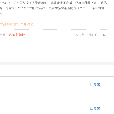
”给吊树上，这宫里头没有人看得起她。 真是老虎不发威，还真当我是病猫！ 减肥
宠，花青筠谱写了公主的新式活法。 眼看生活逐渐走向富强民主，一连串的阴
袭来，让她很是猝不及防，更是无处躲藏。 这时候，她的命定之人前来营救，
>>
啥知道是命定，还不是人家自己说的……
穿越
架空
宫斗
宅斗
情感
章节：
第20章 袒护
2019年08月31日 22:50
回复(0)
回复(0)