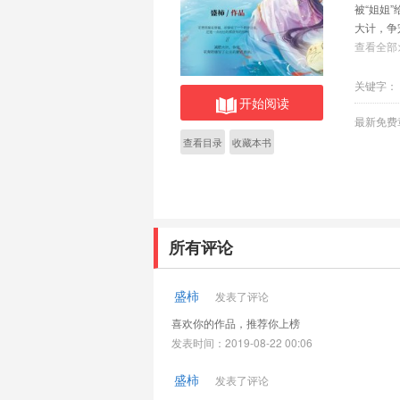
被“姐姐
大计，争
谋却迎面
查看全部
别问她为
关键字：
开始阅读
最新免费
查看目录
收藏本书
所有评论
盛柿
发表了评论
喜欢你的作品，推荐你上榜
发表时间：2019-08-22 00:06
盛柿
发表了评论