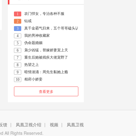
农门悍女，专治各种不服
1
钻戒
2
真千金霸气归来，五个哥哥磕头认错
3
我的男神收藏家
4
伪命题婚姻
5
枭少凶猛，替嫁娇妻宠上天
6
重生后她被残疾大佬宠野了
7
热望之上
8
暗情汹涌：周先生黏她上瘾
9
相府小娇妾
10
查看更多
反馈
|
凤凰卫视介绍
|
视频
|
凤凰卫视
 All Rights Reserved.