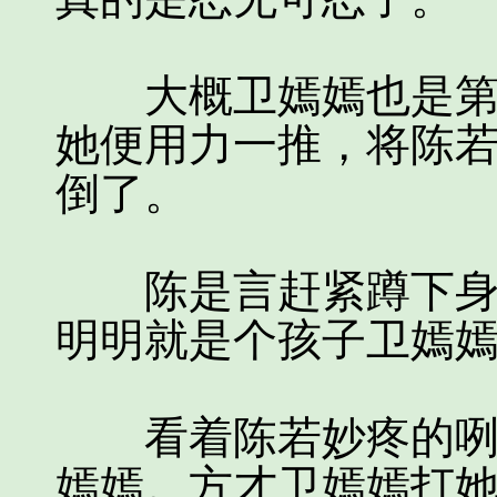
大概卫嫣嫣也是第一
她便用力一推，将陈
倒了。
陈是言赶紧蹲下身去
明明就是个孩子卫嫣
看着陈若妙疼的咧嘴
嫣嫣。方才卫嫣嫣打