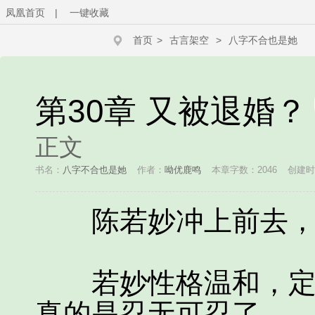
凤凰首页
|
一键收藏
首页
>
古言架空
>
八字不合也是她
第30章 又被退婚？
正文
书名：
八字不合也是她
作者：
呦优鹿鸣
本章字数：2046
创建时间
陈若妙冲上前去，“
若妙性格温和，定然
真的是忍无可忍了。