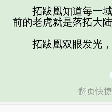
拓跋凰知道每一域都
前的老虎就是落拓大
拓跋凰双眼发光，
翻页快捷