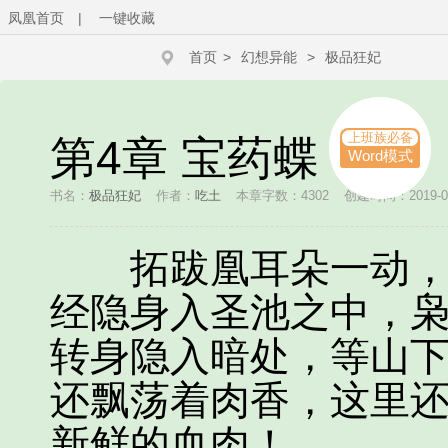
凤凰首页
|
一键收藏
首页
>
幻想异能
>
极品狂妃
上班族必备
第4章 宝药蝶
Word模式
书名：
极品狂妃
作者：
吃土
本章字数：4302
创建时间：2019-08-
拓跋凰耳朵一动，听
经隐身入圣池之中，
转身隐入暗处，等山
还飘荡着肉香，这里
新鲜的血肉！