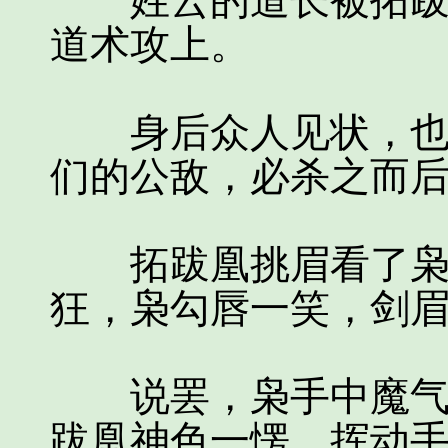
姓云的道长被拓跋凰
道术攻上。
身后众人见状，也纷
们的公敌，必杀之而
拓跋凰挑眉看了枭一
狂，枭勾唇一笑，剑眉
说罢，枭手中魔气凝
跋凰神色一愣，挥动