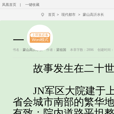
凤凰首页
|
一键收藏
首页
>
现代都市
>
蒙山高沂水长
上班族必备
一
Word模式
书名：
蒙山高沂水长
作者：
梁祖国
本章字数：2896
创建时间：201
故事发生在二十世
JN军区大院建于上
省会城市南部的繁华
有致；院内道路平坦