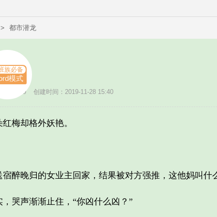
>
都市潜龙
班族必备
ord模式
数：4019
创建时间：2019-11-28 15:40
红梅却格外妖艳。
醉晚归的女业主回家，结果被对方强推，这他妈叫什
哭声渐渐止住，“你凶什么凶？”