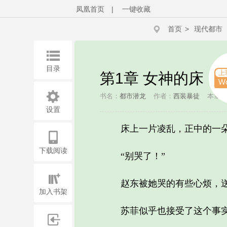
凤凰首页
|
一键收藏
首页
>
现代都市
目录
上
第1章 女神的床
W
书名：
都市潜龙
作者：
西装暴徒
本章字
设置
床上一片凌乱，正中的一朵
下载阅读
“别哭了！”
赵东被她哭的有些心烦，送宿
加入书架
苏菲似乎也接受了这个事实，