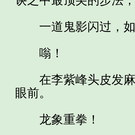
诀之中最顶尖的步法
一道鬼影闪过，如
嗡！
在李紫峰头皮发麻的
眼前。
龙象重拳！