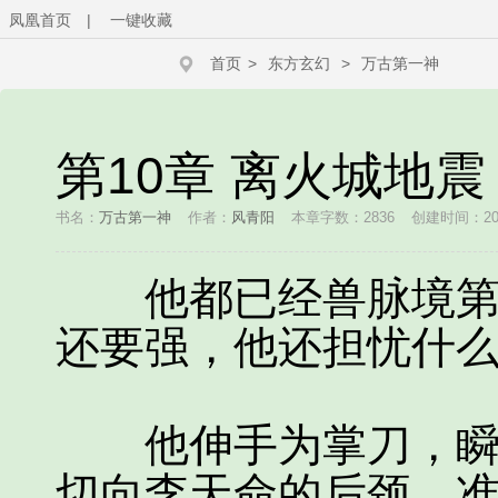
凤凰首页
|
一键收藏
首页
>
东方玄幻
>
万古第一神
第10章 离火城地
书名：
万古第一神
作者：
风青阳
本章字数：2836
创建时间：2019
他都已经兽脉境第七
还要强，他还担忧什
他伸手为掌刀，瞬间
切向李天命的后颈，