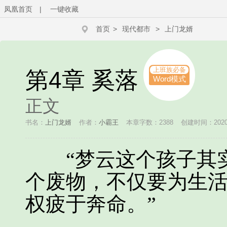
凤凰首页
|
一键收藏
首页
>
现代都市
>
上门龙婿
上班族必备
第4章 奚落
Word模式
正文
书名：
上门龙婿
作者：
小霸王
本章字数：2388
创建时间：2020-0
“梦云这个孩子其实
个废物，不仅要为生
权疲于奔命。”