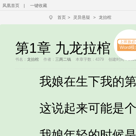
凤凰首页
|
一键收藏
首页
>
灵异悬疑
>
龙抬棺
上班族必
第1章 九龙拉棺
Word模
书名：
龙抬棺
作者：
三两二钱
本章字数：4379
创建时间：2020-0
我娘在生下我的第
这说起来可能是个
我娘年轻的时候是十