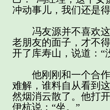
冲动事儿，我们还是得
冯友源并不喜欢这库
老朋友的面子，才不
开了库寿山，说道：“
他刚刚和一个合作方
难解，谁料自从看到
然烟消云散了。他打
伊杭说：“坐。”