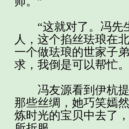
师。”
“这就对了。冯先生
人，这个掐丝珐琅在
一个做珐琅的世家子
求，我倒是可以帮忙。
冯友源看到伊杭提起
那些丝绸，她巧笑嫣
炼时光的宝贝中去了
所折服。