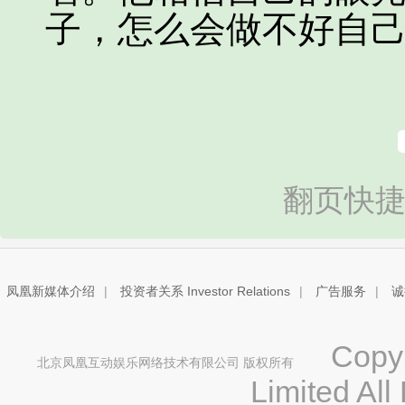
子，怎么会做不好自
翻页快捷
凤凰新媒体介绍
|
投资者关系 Investor Relations
|
广告服务
|
诚
Copyri
北京凤凰互动娱乐网络技术有限公司 版权所有
Limited All