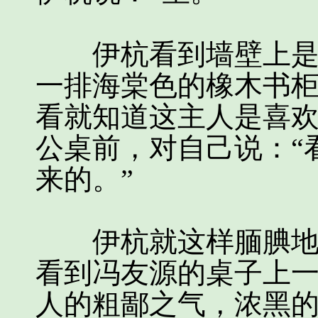
伊杭看到墙壁上是一
一排海棠色的橡木书
看就知道这主人是喜
公桌前，对自己说：“
来的。”
伊杭就这样腼腆地坐
看到冯友源的桌子上
人的粗鄙之气，浓黑