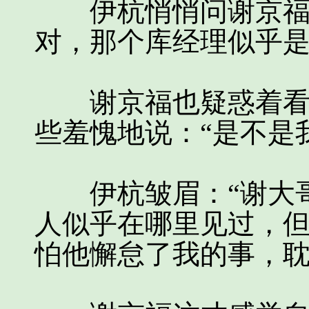
伊杭悄悄问谢京福：
对，那个库经理似乎是
谢京福也疑惑着看着
些羞愧地说：“是不是
伊杭皱眉：“谢大哥
人似乎在哪里见过，
怕他懈怠了我的事，耽