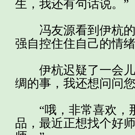
生，我还有句话说。”
冯友源看到伊杭的一
强自控住住自己的情绪
伊杭迟疑了一会儿，
绸的事，我还想问问您
“哦，非常喜欢，那
品，最近正想找个好