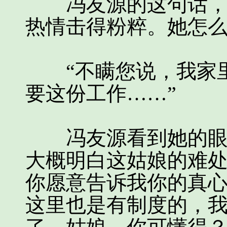
冯友源的这句话，犹
热情击得粉粹。她怎
“不瞒您说，我家里
要这份工作……”
冯友源看到她的眼圈
大概明白这姑娘的难处
你愿意告诉我你的真
这里也是有制度的，