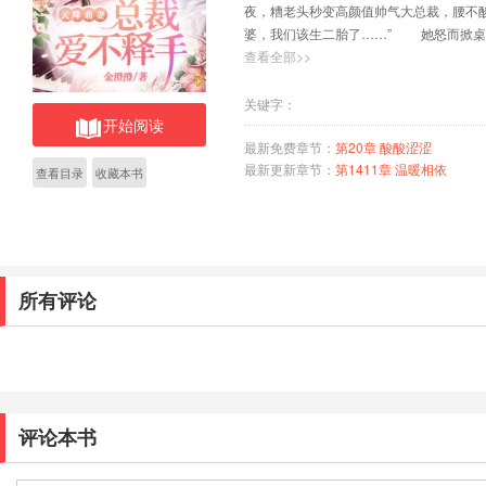
夜，糟老头秒变高颜值帅气大总裁，腰不
婆，我们该生二胎了……” 她怒而掀桌
呢？” —— 前半生所有的倒霉，都
查看全部>>
关键字：
开始阅读
最新免费章节：
第20章 酸酸涩涩
最新更新章节：
第1411章 温暖相依
查看目录
收藏本书
所有评论
评论本书