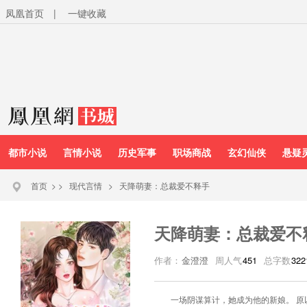
凤凰首页
|
一键收藏
都市小说
言情小说
历史军事
职场商战
玄幻仙侠
悬疑
首页
>
>
现代言情
>
天降萌妻：总裁爱不释手
天降萌妻：总裁爱不
作者：
金澄澄
周人气
451
总字数
322
一场阴谋算计，她成为他的新娘。 