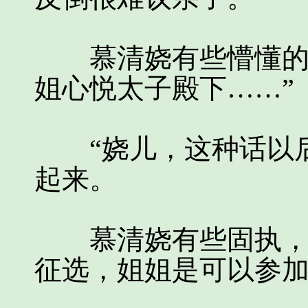
慕清娆有些懵懂的望
姐心悦太子殿下……”
“娆儿，这种话以后
起来。
慕清娆有些固执，追
征选，姐姐是可以参加