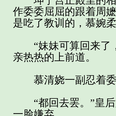
坤宁宫正殿里的相看
作委委屈屈的跟着周
是吃了教训的，慕婉
“妹妹可算回来了，
亲热热的上前道。
慕清娆一副忍着委
“都回去罢。”皇后
一脸嫌弃。