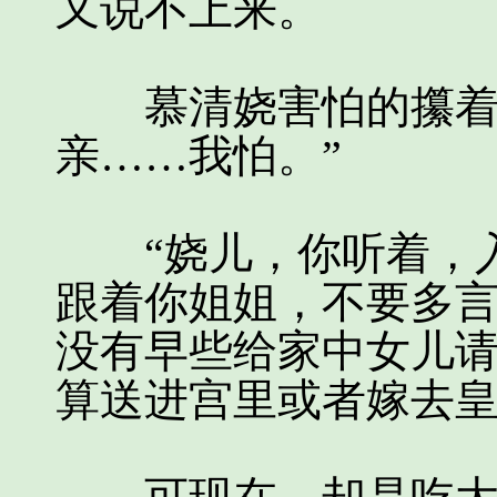
又说不上来。
慕清娆害怕的攥着慕
亲……我怕。”
“娆儿，你听着，入
跟着你姐姐，不要多言
没有早些给家中女儿
算送进宫里或者嫁去