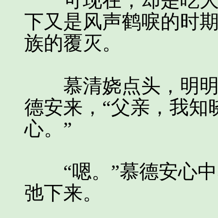
可现在，却是吃大亏
下又是风声鹤唳的时
族的覆灭。
慕清娆点头，明明很
德安来，“父亲，我知
心。”
“嗯。”慕德安心中
弛下来。