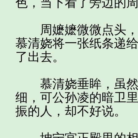
色，当下看了旁边的
周嬷嬷微微点头，端
慕清娆将一张纸条递
了出去。
慕清娆垂眸，虽然找
细，可公孙凌的暗卫
振的人，却不好说。