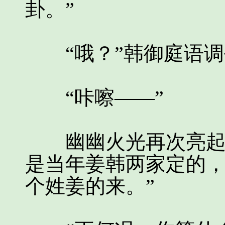
卦。”
“哦？”韩御庭语调
“咔嚓——”
幽幽火光再次亮起，
是当年姜韩两家定的
个姓姜的来。”