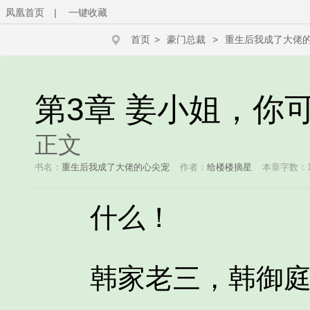
凤凰首页
|
一键收藏
首页
>
豪门总裁
>
重生后我成了大佬
第3章 姜小姐，你
正文
书名：
重生后我成了大佬的心尖宠
作者：
给楼楼摘星
本章字数：1
什么！
韩家老三，韩御庭