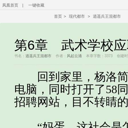
凤凰首页
|
一键收藏
首页
>
现代都市
>
逍遥兵王混都市
第6章 武术学校应
书名：
逍遥兵王混都市
作者：
风起云涌
本章字数：3373
创建时间
回到家里，杨洛简单
电脑，同时打开了58
招聘网站，目不转睛
“妈蛋，这社会是怎