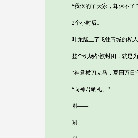
“我保的了大家，却保不了自
2个小时后。
叶龙踏上了飞往青城的私人航班
整个机场都被封闭，就是为
“神君横刀立马，夏国万日宁
“向神君敬礼。”
唰——
唰——