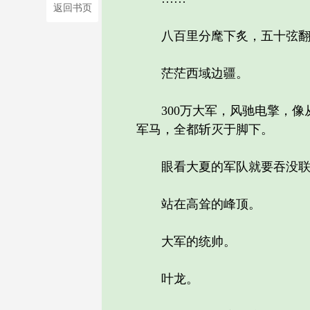
返回书页
八百里分麾下炙，五十弦翻
茫茫西域边疆。
300万大军，风驰电擎，像从
军马，全都斩灭于脚下。
眼看大夏的军队就要吞没联
站在高耸的峰顶。
大军的统帅。
叶龙。