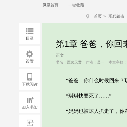
凤凰首页
|
一键收藏
首页
>
现代都市
目录
第1章 爸爸，你回
正文
设置
书名：
医武天君
作者：
吴一
本章字数：2
“爸爸，你什么时候回来？琪
下载阅读
“琪琪快要死了……”
加入书架
“妈妈也被坏人抓走了，你在
……