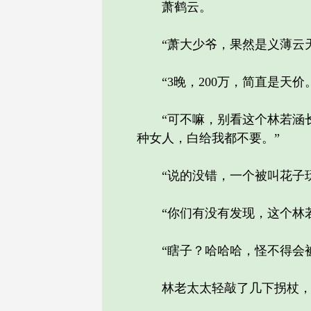
萧鹤云。
“萧大少爷，果然是义薄云天，
“3晚，200万，简直是天价
“可不嘛，别看这个林若涵长
种女人，白给我都不要。”
“说的没错，一个被叫花子玩过
“你们有没有发现，这个林若
“瞎子？哈哈哈，怪不得会被
林老太太轻敲了几下拐杖，慢悠