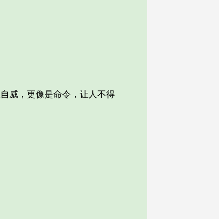
自威，更像是命令，让人不得
。