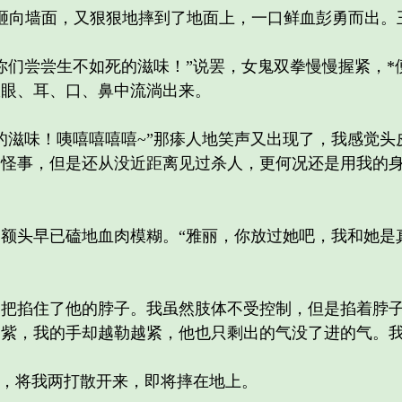
向墙面，又狠狠地摔到了地面上，一口鲜血彭勇而出。
们尝尝生不如死的滋味！”说罢，女鬼双拳慢慢握紧，*
从眼、耳、口、鼻中流淌出来。
滋味！咦嘻嘻嘻嘻~”那瘆人地笑声又出现了，我感觉头
种怪事，但是还从没近距离见过杀人，更何况还是用我的
头早已磕地血肉模糊。“雅丽，你放过她吧，我和她是
掐住了他的脖子。我虽然肢体不受控制，但是掐着脖子
越紫，我的手却越勒越紧，他也只剩出的气没了进的气。
，将我两打散开来，即将摔在地上。