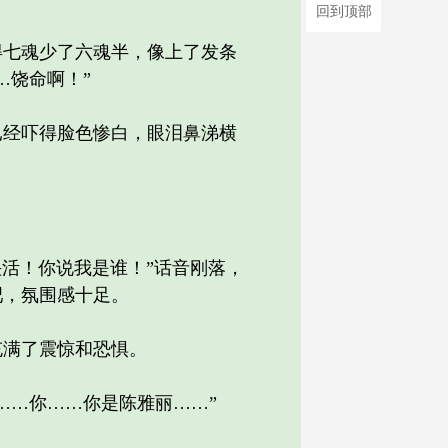
回到顶部
七魂少了六魂半，像上了发条
…饶命啊！”
经吓得脸色惨白，眼泪鼻涕横
活！你说我是谁！”话音刚落，
吧，氛围感十足。
满了震惊和恐惧。
…你……你是陈雅丽……”