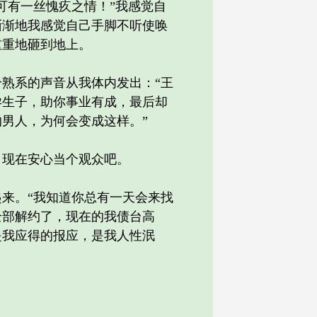
有一丝愧疚之情！”我感觉自
渐渐地我感觉自己手脚不听使唤
重重地砸到地上。
熟系的声音从我体内发出：“王
孕生子，助你事业有成，最后却
男人，为何会变成这样。”
现在安心当个观众吧。
来。“我知道你总有一天会来找
全部解约了，现在的我债台高
是我应得的报应，是我人性泯