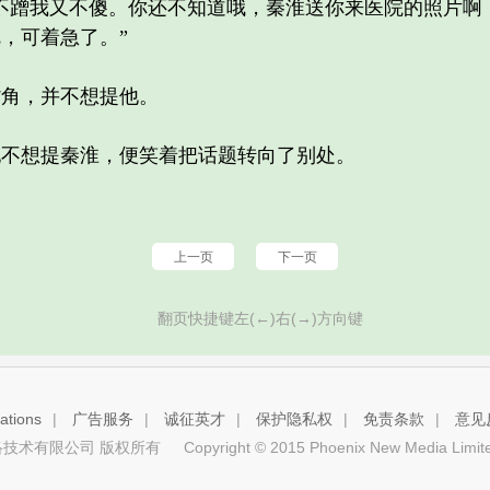
蹭我又不傻。你还不知道哦，秦淮送你来医院的照片啊
，可着急了。”
角，并不想提他。
想提秦淮，便笑着把话题转向了别处。
上一页
下一页
翻页快捷键左(←)右(→)方向键
tions
|
广告服务
|
诚征英才
|
保护隐私权
|
免责条款
|
意见
技术有限公司 版权所有
Copyright © 2015 Phoenix New Media Limited