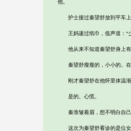
他。
护士接过秦望舒放到平车上推
王妈递过纸巾，低声道：“少
他从来不知道秦望舒身上有
秦望舒瘦瘦的，小小的。在他
刚才秦望舒在他怀里体温渐
是的。心慌。
秦淮皱着眉，想不明白自己
这次为秦望舒看诊的是位女医