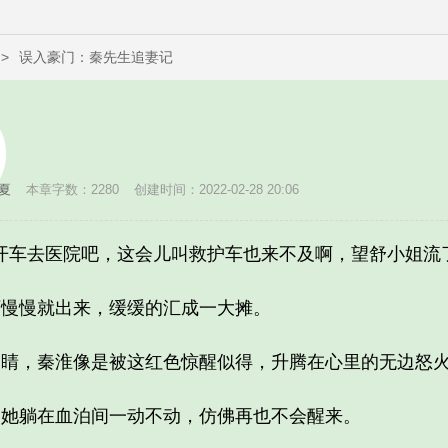
>
误入豪门：秦先生追妻记
夏
本章字数：2280
创建时间：2022-02-28 20:06
车去医院吧，这会儿叫救护车也来不及啊，望舒小姐流了
慢慢就出来，缓缓的汇成一大摊。
，秦淮像是被这红色惊醒似得，升腾在心里的无边怒火
躺在血泊间一动不动，仿佛再也不会醒来。