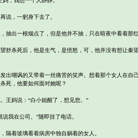
妈，我想一个人静静。”
再说，一躬身下去了。
抽出一根烟点了，但是他并不抽，只在暗夜中看着那红
舒杀死后，他是生气，是愤怒，可，他并没有想让秦望
出嘲讽的又带着一丝痛苦的笑声。想着那个女人在自己
手杀死，他要如何面对她呢？
王妈说：“白小姐醒了，想见您。”
说我在公司。”随即挂了电话。
隔着玻璃看着病房中独自躺着的女人。