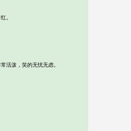
暗红。
。
常活泼，笑的无忧无虑。