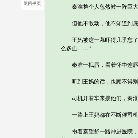
返回书页
秦淮整个人忽然被一阵巨大的
但他不敢动，他不知道到底伤
王妈被这一幕吓得几乎忘了反
么多血……”
秦淮一抿唇，看着怀中连唇色
听到王妈的话，也顾不得别
司机开着车来接他们，秦淮和
一路上王妈都在不断催司机快
抱着秦望舒一路冲进医院，大