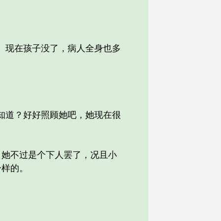
。现在孩子没了，病人全身也多
知道？好好照顾她吧，她现在很
她不过是个下人罢了，况且小
一样的。