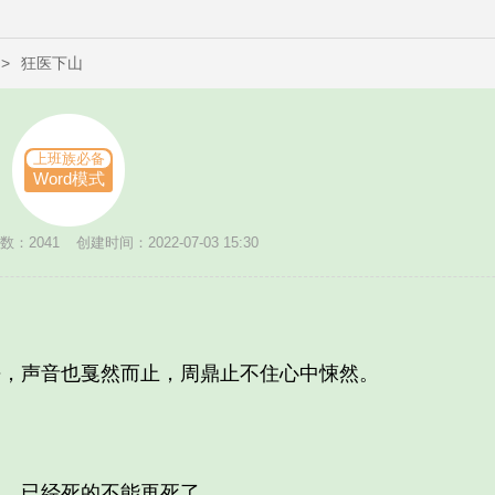
>
狂医下山
上班族必备
谁
Word模式
数：2041
创建时间：2022-07-03 15:30
声音也戛然而止，周鼎止不住心中悚然。
，已经死的不能再死了。