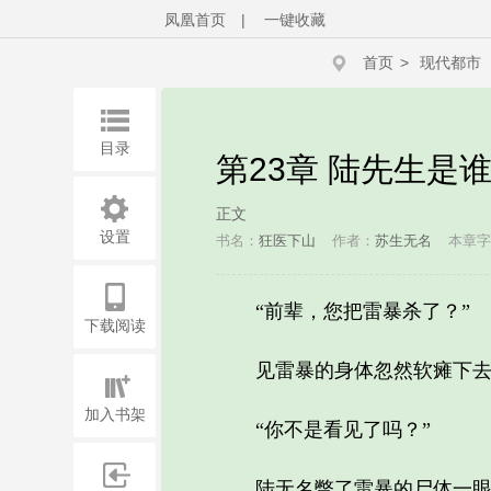
凤凰首页
|
一键收藏
首页
>
现代都市
目录
第23章 陆先生是
正文
设置
书名：
狂医下山
作者：
苏生无名
本章字
“前辈，您把雷暴杀了？”
下载阅读
见雷暴的身体忽然软瘫下去，
加入书架
“你不是看见了吗？”
陆无名瞥了雷暴的尸体一眼