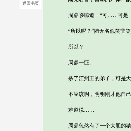
返回书页
周鼎哆嗦道：“可……可是，
“所以呢？”陆无名似笑非笑
所以？
周鼎一怔。
杀了江州王的弟子，可是大事
不应该啊，明明刚才他自己都
难道说……
周鼎忽然有了一个大胆的猜测