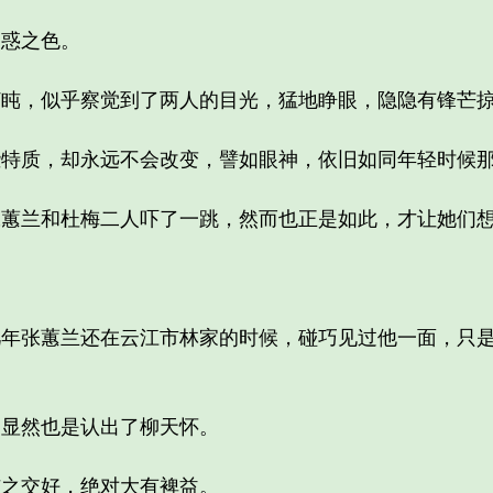
惑之色。
，似乎察觉到了两人的目光，猛地睁眼，隐隐有锋芒
质，却永远不会改变，譬如眼神，依旧如同年轻时候那
兰和杜梅二人吓了一跳，然而也正是如此，才让她们想
张蕙兰还在云江市林家的时候，碰巧见过他一面，只是
显然也是认出了柳天怀。
之交好，绝对大有裨益。