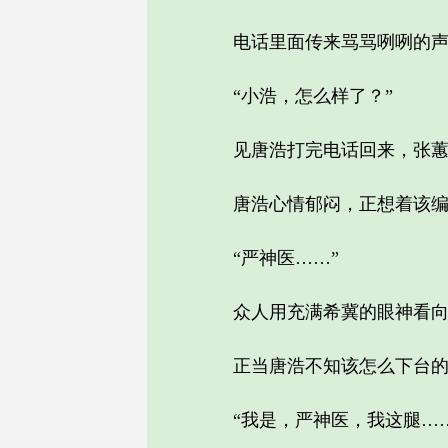
电话里面传来骂骂咧咧的声
“小浩，怎么样了？”
见唐浩打完电话回来，张蕙
唐浩心情郁闷，正想着该编一
“严神医……”
众人用充满希冀的眼神看向
正当唐浩不知该怎么下台的时
“我是，严神医，我这腿……