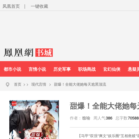
凤凰首页
|
一键收藏
都市小说
言情小说
历史军事
职场商战
玄幻仙侠
悬疑
首页
>
>
现代言情
>
甜爆！全能大佬她每天尬黑顶流
甜爆！全能大佬她每
作者：
馥喻
周人气
386
总字数
70588
【马甲*双强*爽文*娱乐圈*互相救赎