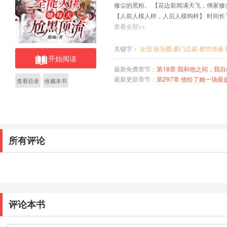
修尘的黑粉。 【花边新闻满天飞，傅家修
【人前人模人样，人后人模狗样】 时间
直至一条微博让内娱炸翻了天。 【人确实
查看全部>>
粉丝不淡定了，纷纷跑到颜粟微博底下炮
都对@傅修尘黑粉01——@傅修尘黑粉45
关键字：
女强
娱乐圈
豪门总裁
都市情缘
开始阅读
里：“还气吗？” 后来，粉丝发现，这个
惊国内航空界的大神也是她……
最新免费章节：
第18章 我和他之间，我
最新更新章节：
第297章 他给了她一场最
查看目录
收藏本书
所有评论
评论本书