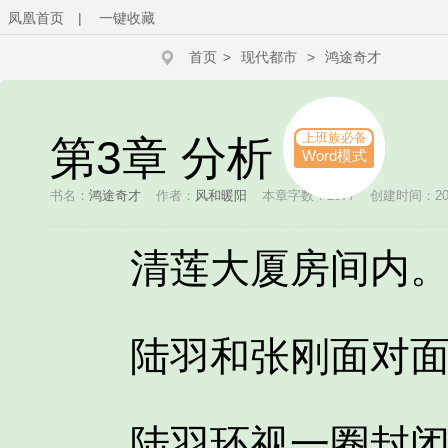
凤凰首页
|
一键收藏
首页
>
现代都市
>
鸿途奇才
上班族必备
第3章 分析
Word模式
书名：
鸿途奇才
作者：
风和暖阳
本章字数：2577
创建时间：2022
清莲大厦房间内
陆羽和张刚面对面
陆羽环视一圈封闭房