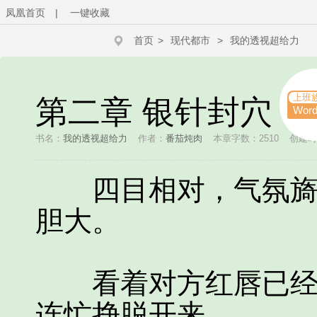
凤凰首页
|
一键收藏
首页
>
现代都市
>
我的透视超给力
上班
第二章 银针封穴
Wor
书名：
我的透视超给力
作者：
番茄炖肉
本章字数：2510
创建时间
四目相对，气氛旖旎
胆大。
看着对方红唇已经瞄
连忙挣脱开来。