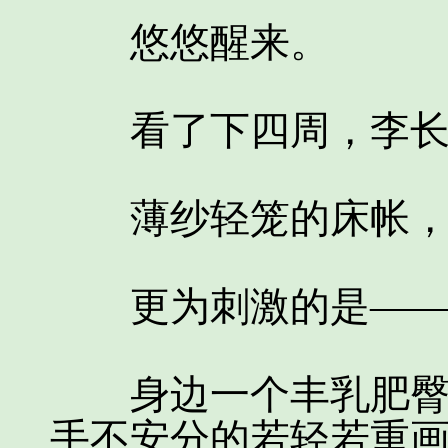
悠悠醒来。
看了下四周，李长
薄纱轻笼的床帐，
更为刺激的是—
身边一个丰乳肥臀的
手不安分的若轻若重画