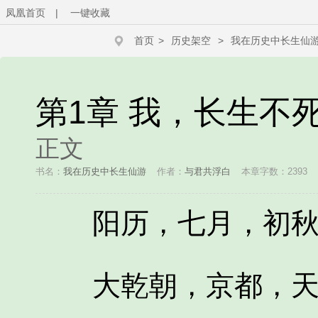
凤凰首页
|
一键收藏
首页
>
历史架空
>
我在历史中长生仙
第1章 我，长生不
正文
书名：
我在历史中长生仙游
作者：
与君共浮白
本章字数：2393
阳历，七月，初秋
大乾朝，京都，天