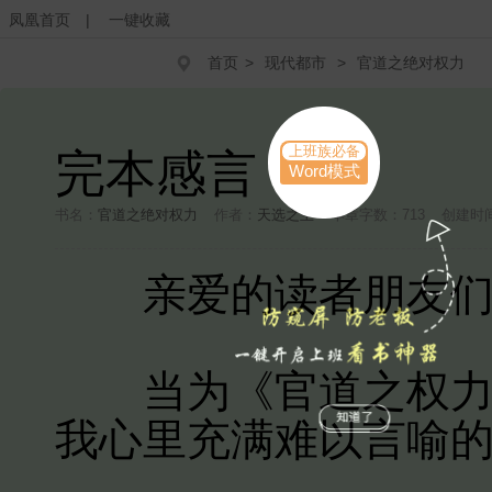
凤凰首页
|
一键收藏
首页
>
现代都市
>
官道之绝对权力
上班族必备
完本感言
Word模式
书名：
官道之绝对权力
作者：
天选之主
本章字数：713
创建时间：
亲爱的读者朋友们
当为《官道之权力巅
我心里充满难以言喻