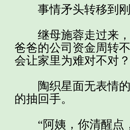
事情矛头转移到刚
继母施蓉走过来，温
爸爸的公司资金周转
会让家里为难对不对？
陶织星面无表情的看
的抽回手。
“阿姨，你清醒点，