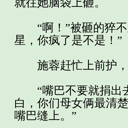
就往她脑袋上砸。
“啊！”被砸的猝不
星，你疯了是不是！”
施蓉赶忙上前护，“
“嘴巴不要就捐出去
白，你们母女俩最清
嘴巴缝上。”