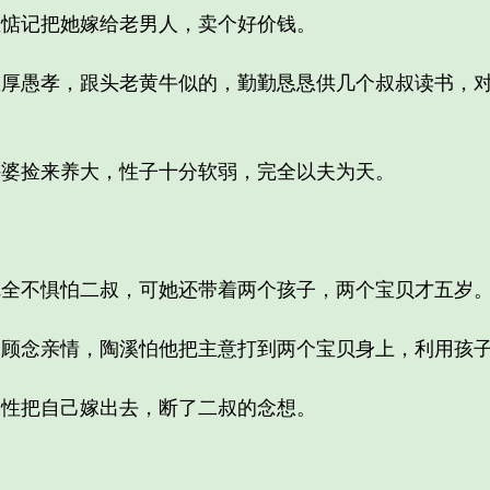
记把她嫁给老男人，卖个好价钱。
愚孝，跟头老黄牛似的，勤勤恳恳供几个叔叔读书，对
捡来养大，性子十分软弱，完全以夫为天。
不惧怕二叔，可她还带着两个孩子，两个宝贝才五岁
念亲情，陶溪怕他把主意打到两个宝贝身上，利用孩子
把自己嫁出去，断了二叔的念想。