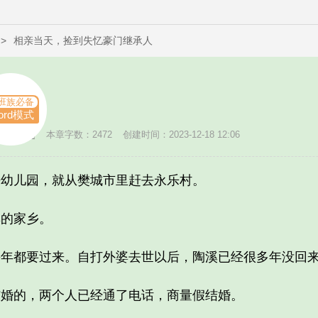
>
相亲当天，捡到失忆豪门继承人
班族必备
ord模式
者：
鸿越
本章字数：2472
创建时间：2023-12-18 12:06
儿园，就从樊城市里赶去永乐村。
的家乡。
都要过来。自打外婆去世以后，陶溪已经很多年没回
的，两个人已经通了电话，商量假结婚。