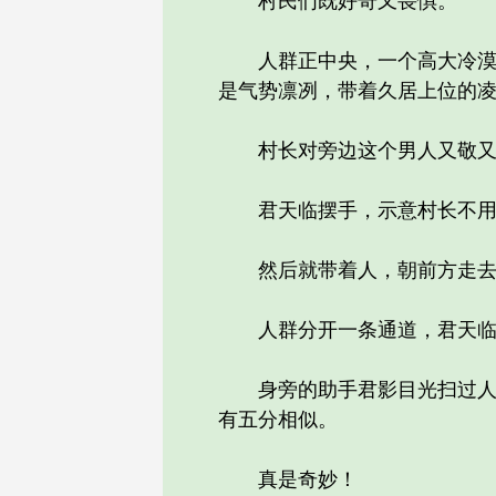
村民们既好奇又畏惧。
人群正中央，一个高大冷漠的
是气势凛冽，带着久居上位的
村长对旁边这个男人又敬又怕
君天临摆手，示意村长不用
然后就带着人，朝前方走去
人群分开一条通道，君天临
身旁的助手君影目光扫过人群
有五分相似。
真是奇妙！