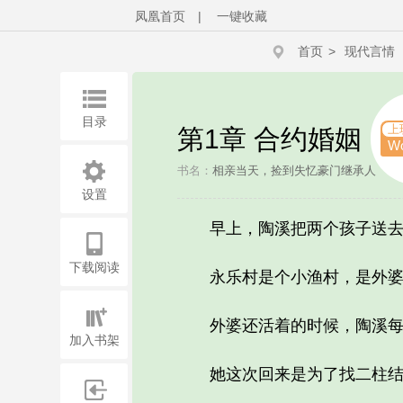
凤凰首页
|
一键收藏
首页
>
现代言情
目录
上
第1章 合约婚姻
W
书名：
相亲当天，捡到失忆豪门继承人
作
设置
早上，陶溪把两个孩子送去幼
下载阅读
永乐村是个小渔村，是外婆
外婆还活着的时候，陶溪每年
加入书架
她这次回来是为了找二柱结婚