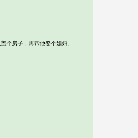
。
盖个房子，再帮他娶个媳妇。
。