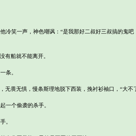
冷笑一声，神色嘲讽：“是我那好二叔好三叔搞的鬼吧
没有船就不能离开。
一条。
无畏无惧，慢条斯理地脱下西装，挽衬衫袖口，“大不了
起一个偷袭的杀手。
手。