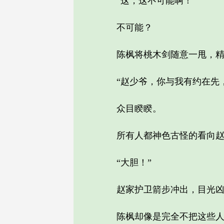
“这，这不可能啊！”
不可能？
陈枫将桃木剑随意一甩，精
“赵少爷，你与我有约在先，
众目睽睽。
所有人都神色古怪的看向赵
“大胆！”
赵家护卫箭步冲出，目光凶
陈枫却像是完全不把这些人放