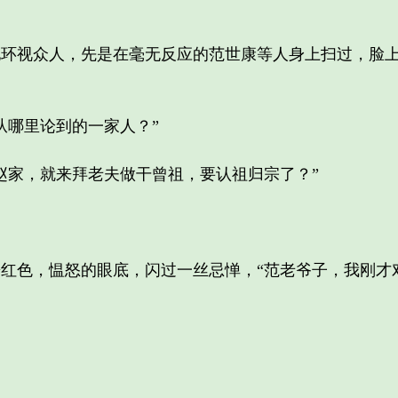
视众人，先是在毫无反应的范世康等人身上扫过，脸上
哪里论到的一家人？”
家，就来拜老夫做干曾祖，要认祖归宗了？”
色，愠怒的眼底，闪过一丝忌惮，“范老爷子，我刚才