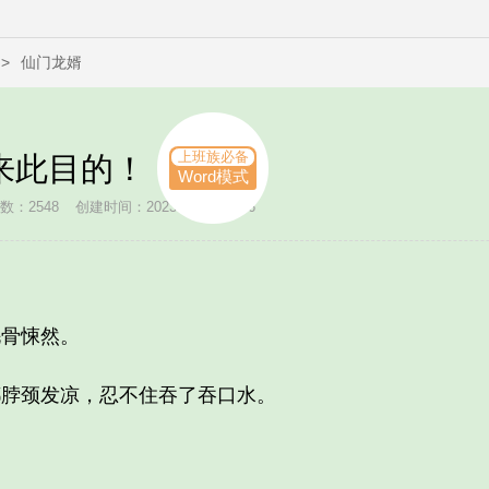
>
仙门龙婿
上班族必备
来此目的！
Word模式
数：2548
创建时间：2023-12-23 16:06
骨悚然。
脖颈发凉，忍不住吞了吞口水。