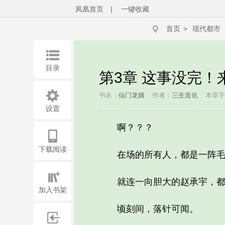
凤凰首页
|
一键收藏
首页
>
现代都市
目录
第3章 这事没完！
书名：
仙门龙婿
作者：
三生造化
本章字
设置
啊？？？
下载阅读
在场的所有人，都是一阵毛
就连一向胆大的赵承宇，都
加入书架
顷刻间，落针可闻。