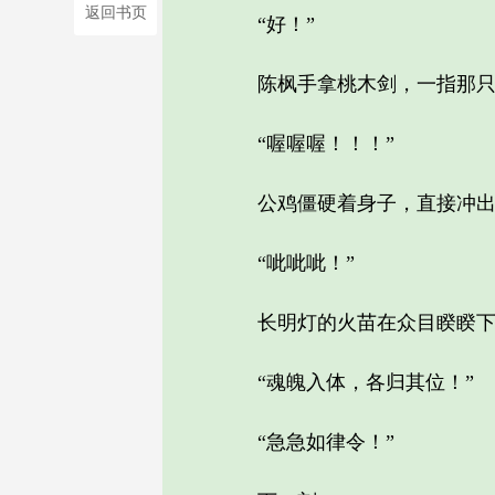
返回书页
“好！”
陈枫手拿桃木剑，一指那只半
“喔喔喔！！！”
公鸡僵硬着身子，直接冲出门
“呲呲呲！”
长明灯的火苗在众目睽睽下，
“魂魄入体，各归其位！”
“急急如律令！”