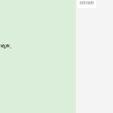
回到顶部
打鸣声。