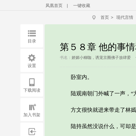
凤凰首页
|
一键收藏
首页
>
现代言情
目录
第５８章 他的事
书名：
娇媚小糊咖，诱宠京圈佛子放肆爱
设置
卧室内。
下载阅读
陆观南朝门外喊了一声，“方
方文很快就进来带走了林嫣，
加入书架
陆持虽然没说什么，可却是满