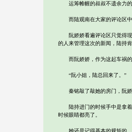
运筹帷幄的叔叔不遗余力的想
而陆观南在大家的评论区中
阮娇娇看遍评论区只觉得现在
的人来管理这次的新闻，陆持
而阮娇娇，作为这起车祸的另
“阮小姐，陆总回来了。”
秦铭敲了敲她的房门，阮娇
陆持进门的时候手中是拿着一
时候眼睛都亮了。
她还是记得基本的规矩的，恭