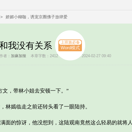
>
娇媚小糊咖，诱宠京圈佛子放肆爱
上班族必备
情和我没有关系
Word模式
作者：
加麻加辣
本章字数：2412
创建时间：2024-02-27 09:40
文，带林小姐去安顿一下。”
林嫣临走之前还转头看了一眼陆持。
面的惊讶，他没想到，这陆观南竟然这么轻易的就将人