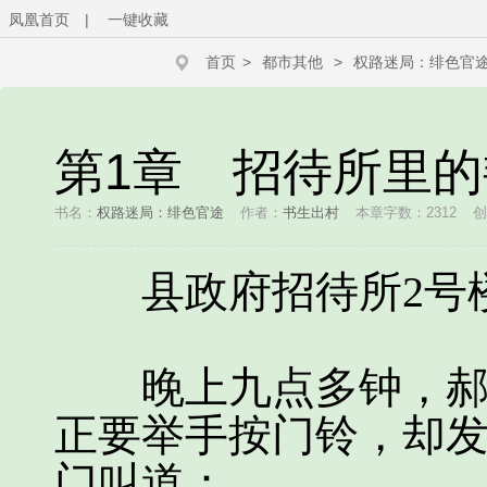
凤凰首页
|
一键收藏
首页
>
都市其他
>
权路迷局：绯色官
第1章 招待所里的
书名：
权路迷局：绯色官途
作者：
书生出村
本章字数：2312
创
县政府招待所2号楼
晚上九点多钟，郝枫
正要举手按门铃，却
门叫道：